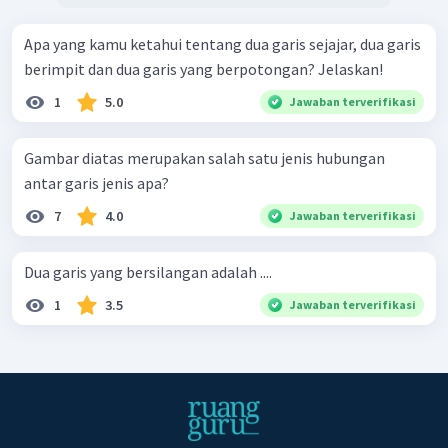
Apa yang kamu ketahui tentang dua garis sejajar, dua garis
berimpit dan dua garis yang berpotongan? Jelaskan!
1
5.0
Jawaban terverifikasi
Gambar diatas merupakan salah satu jenis hubungan
antar garis jenis apa?
7
4.0
Jawaban terverifikasi
Dua garis yang bersilangan adalah ....
1
3.5
Jawaban terverifikasi