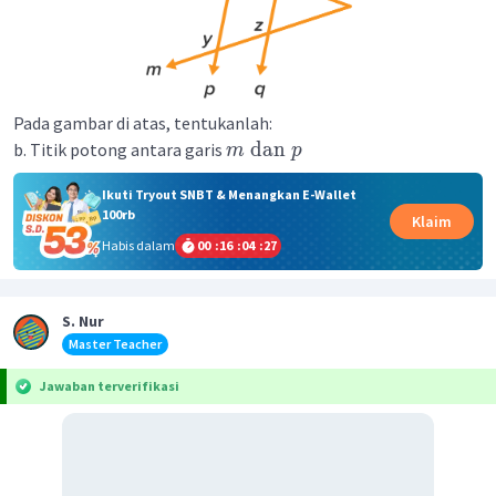
Pada gambar di atas, tentukanlah:
dan
b. Titik potong antara garis
m
p
Ikuti Tryout SNBT & Menangkan E-Wallet
100rb
Klaim
Habis dalam
00
:
16
:
04
:
27
S. Nur
Master Teacher
Jawaban terverifikasi