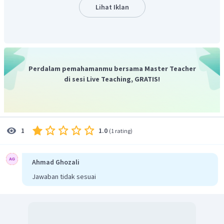
Lihat Iklan
Perdalam pemahamanmu bersama Master Teacher
di sesi Live Teaching, GRATIS!
1.0
1
(
1 rating
)
Ahmad Ghozali
Jawaban tidak sesuai