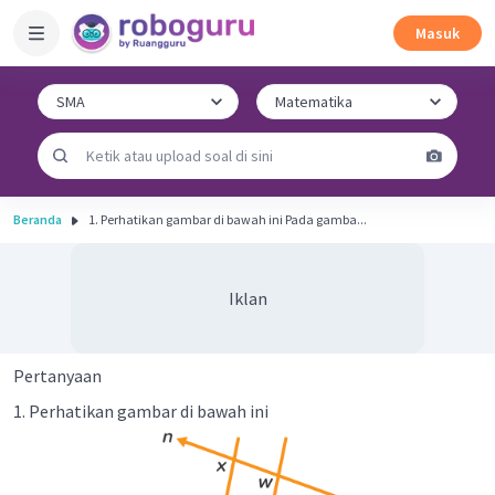
Masuk
Beranda
1. Perhatikan gambar di bawah ini Pada gamba...
Iklan
Pertanyaan
1. Perhatikan gambar di bawah ini