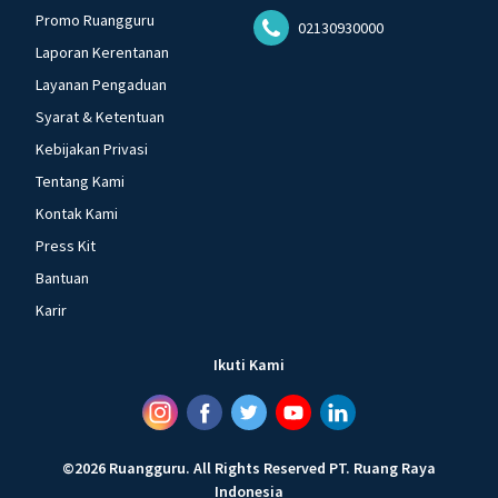
Promo Ruangguru
02130930000
Laporan Kerentanan
Layanan Pengaduan
Syarat & Ketentuan
Kebijakan Privasi
Tentang Kami
Kontak Kami
Press Kit
Bantuan
Karir
Ikuti Kami
©
2026
Ruangguru
.
All Rights Reserved
PT. Ruang Raya
Indonesia