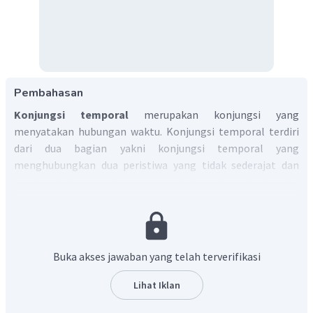
Pembahasan
Konjungsi temporal
merupakan konjungsi yang
menyatakan hubungan waktu. Konjungsi temporal terdiri
dari dua bagian yakni konjungsi temporal yang
menghubungkan dua peristiwa yang tidak sederajat dan
konjungsi temporal yang menghubungkan dua bagian
kalimat yang sederajat. Konjungsi temporal dibagi menjadi
dua jenis, yaitu konjungsi sederajat dan konjungsi tidak
sederajat.
Klasifikasi konjungsi temporal berdasarkan kata yang telah
Buka akses jawaban yang telah terverifikasi
disediakan sebagai berikut:
Lihat Iklan
Konjungsi temporal sederajat yakni
sebelum
.
Konjungsi temporal sederajat biasanya digunakan