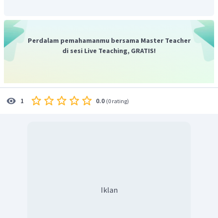
pada kalimat mejemuk setara dan konjungsinya tidak
boleh diletakkan di awal dan akhir kalimat.
Konjungsi temporal tidak sederajat antara lain:
Perdalam pemahamanmu bersama Master Teacher
ketika
,
sejak
,
apabila
,
hingga
,
demi
,
sementara
,
di sesi Live Teaching, GRATIS!
sambil
,
bila
,
waktu
, dan
saat
. Konjungsi tidak
sederajat biasanya digunakan pada kalimat majemuk
dan boleh diletakkan di sembarang pola kalimat
"awal, tengah dan akhir kalimat".
0.0
1
(
0 rating
)
Kata kunci:
ketika : menyatakan waktu yang singkat atau
tertentu (yang lalu)
sejak : menyatakan waktu mulai dari
apabila : menyatakan waktu mengizinkan
sebelum : menyatakan waktu ketika belum terjadi
Iklan
hingga : menyatakan batas waktu
demi : menyatakan untuk (kepentingan)
sementara : menghubungkan waktu