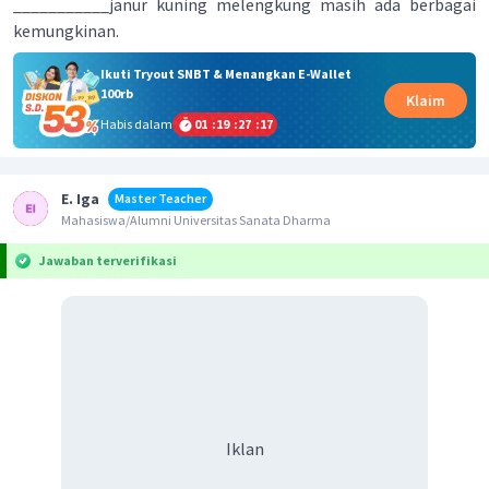
___________janur kuning melengkung masih ada berbagai
kemungkinan.
Ikuti Tryout SNBT & Menangkan E-Wallet
100rb
Klaim
Habis dalam
01
:
19
:
27
:
17
E. Iga
Master Teacher
Mahasiswa/Alumni Universitas Sanata Dharma
Jawaban terverifikasi
Iklan