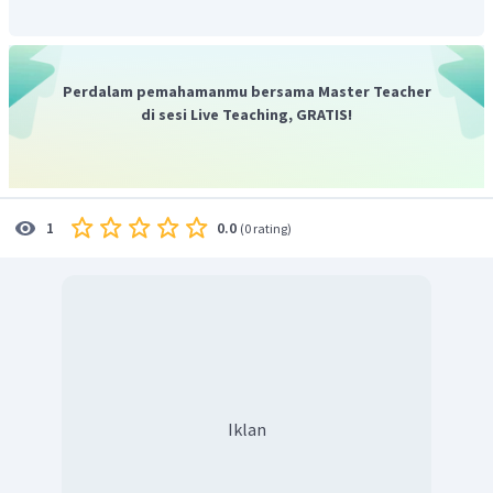
pada kalimat mejemuk setara dan konjungsinya tidak
boleh diletakkan di awal dan akhir kalimat.
Konjungsi temporal tidak sederajat antara lain:
Perdalam pemahamanmu bersama Master Teacher
ketika
,
sejak
,
apabila
,
hingga
,
demi
,
sementara
,
di sesi Live Teaching, GRATIS!
sambil
,
bila
,
waktu
, dan
saat
. Konjungsi tidak
sederajat biasanya digunakan pada kalimat majemuk
dan boleh diletakkan di sembarang pola kalimat
"awal, tengah dan akhir kalimat".
0.0
1
(
0 rating
)
Kata kunci:
ketika : menyatakan waktu yang singkat atau
tertentu (yang lalu)
sejak : menyatakan waktu mulai dari
apabila : menyatakan waktu mengizinkan
sebelum : menyatakan waktu ketika belum terjadi
Iklan
hingga : menyatakan batas waktu
demi : menyatakan untuk (kepentingan)
sementara : menghubungkan waktu