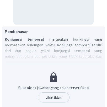
Pembahasan
Konjungsi temporal
merupakan konjungsi yang
menyatakan hubungan waktu. Konjungsi temporal terdiri
dari dua bagian yakni konjungsi temporal yang
menghubungkan dua peristiwa yang tidak sederajat dan
konjungsi temporal yang menghubungkan dua bagian
kalimat yang sederajat. Konjungsi temporal dibagi menjadi
dua jenis, yaitu konjungsi sederajat dan konjungsi tidak
sederajat.
Klasifikasi konjungsi temporal berdasarkan kata yang telah
Buka akses jawaban yang telah terverifikasi
disediakan sebagai berikut:
Lihat Iklan
Konjungsi temporal sederajat yakni
sebelum
.
Konjungsi temporal sederajat biasanya digunakan