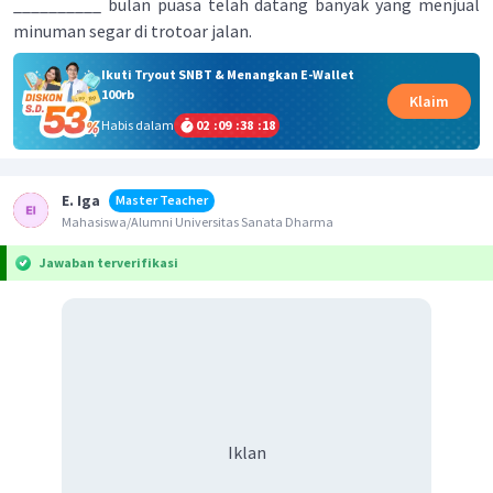
__________ bulan puasa telah datang banyak yang menjual
minuman segar di trotoar jalan.
Ikuti Tryout SNBT & Menangkan E-Wallet
100rb
Klaim
Habis dalam
02
:
09
:
38
:
18
E. Iga
Master Teacher
Mahasiswa/Alumni Universitas Sanata Dharma
Jawaban terverifikasi
Iklan