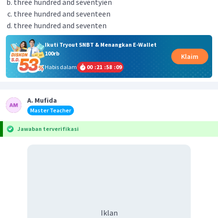
three hundred and seventyien
three hundred and seventeen
three hundred and seventen
Ikuti Tryout SNBT & Menangkan E-Wallet
100rb
Klaim
Habis dalam
00
:
21
:
58
:
09
A. Mufida
Master Teacher
Jawaban terverifikasi
Iklan