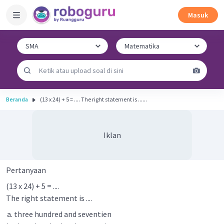
Masuk
Beranda
(13 x 24) + 5 = .... The right statement is ......
Iklan
Pertanyaan
(13 x 24) + 5 = ....
The right statement is ....
three hundred and seventien