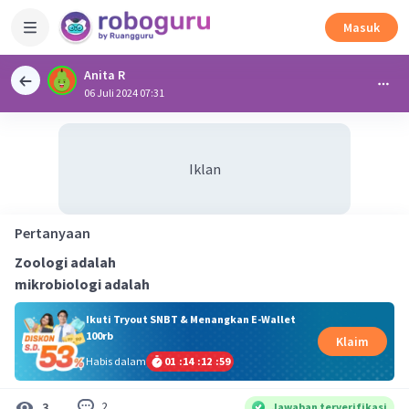
Masuk
Anita R
06 Juli 2024 07:31
Iklan
Pertanyaan
Zoologi adalah
mikrobiologi adalah
Ikuti Tryout SNBT & Menangkan E-Wallet
100rb
Klaim
Habis dalam
01
:
14
:
12
:
59
2
3
Jawaban terverifikasi