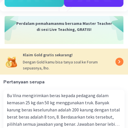
pencegahan dan pengobatannya.
* Konservasi: Melestarikan hewan dan habitatnya dari
kepunahan.
* Pertanian: Meningkatkan produksi ternak dan tanaman
Perdalam pemahamanmu bersama Master Teacher
melalui pemahaman yang lebih baik tentang biologi
di sesi Live Teaching, GRATIS!
hewan.
* Penelitian ilmiah: Mempelajari proses biologis
fundamental, seperti perkembangan embrio dan
regenerasi sel.
Klaim Gold gratis sekarang!
Mikrobiologi
Dengan Gold kamu bisa tanya soal ke Forum
Mikrobiologi adalah cabang ilmu biologi yang
sepuasnya, lho.
mempelajari mikroorganisme, yaitu makhluk hidup yang
berukuran sangat kecil dan tidak dapat dilihat dengan
mata telanjang. Mikroorganisme meliputi bakteri, virus,
Pertanyaan serupa
jamur, protozoa, dan alga.
Kajian mikrobiologi meliputi berbagai aspek, seperti:
Bu Vina mengirimkan beras kepada pedagang dalam
* Struktur dan fungsi sel mikroorganisme: Mempelajari
kemasan 25 kg dan 50 kg menggunakan truk. Banyak
struktur sel mikroorganisme, seperti membran sel,
karung beras keseluruhan adalah 200 karung dengan total
dinding sel, dan organel sel, serta fungsi masing-masing
berat beras adalah 8 ton, 8. Berdasarkan teks tersebut,
organel tersebut.
* Metabolisme mikroorganisme: Mempelajari bagaimana
pilihlah semua jawaban yang benar. Jawaban benar lebih