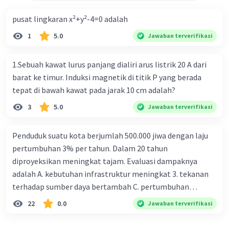
produksi tanaman melalui penggunaan mikroorganisme.
pusat lingkaran x²+y²-4=0 adalah
* Pengolahan limbah: Mengurai limbah organik menjadi
bahan yang tidak berbahaya bagi lingkungan.
1
5.0
Jawaban terverifikasi
* Penelitian ilmiah: Mempelajari proses biologis
fundamental, seperti asal mula kehidupan dan evolusi.
Zoologi dan mikrobiologi adalah dua cabang ilmu biologi
1.Sebuah kawat lurus panjang dialiri arus listrik 20 A dari
yang saling terkait. Zoologi mempelajari hewan,
barat ke timur. Induksi magnetik di titik P yang berada
termasuk mikroorganisme yang hidup di dalam atau di
tepat di bawah kawat pada jarak 10 cm adalah?
atas tubuh mereka. Mikrobiologi mempelajari
mikroorganisme, termasuk peran mereka dalam
3
5.0
Jawaban terverifikasi
ekosistem dan kesehatan manusia.
Penduduk suatu kota berjumlah 500.000 jiwa dengan laju
pertumbuhan 3% per tahun. Dalam 20 tahun
·
5.0
(
2
)
Balas
Beri Rating
diproyeksikan meningkat tajam. Evaluasi dampaknya
Anita R
Level 19
adalah A. kebutuhan infrastruktur meningkat 3. tekanan
07 Juli 2024 02:50
terhadap sumber daya bertambah C. pertumbuhan
Terimakasih
eksponensial berdampak jangka panjang D. tidak
22
0.0
Jawaban terverifikasi
memengaruhi tata ruang E. proyeksi penduduk penting
untuk perencanaan