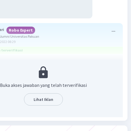
ari
Robo Expert
lumni Universitas Pakuan
2022 08:29
terverifikasi
ang tepat untuk soal di atas adalah D.
enjelasannya.
Buka akses jawaban yang telah terverifikasi
adalah rumusan akhir dari sebuah teks yang disusun
an pemahaman pembaca terhadap keseluruhan isi teks.
Lihat Iklan
angkah menyimpulkan, yaitu:
a keseluruhan isi teks dan temukan gagasan umum.
at bagian-bagian penting yang terdapat di awal atau akhir