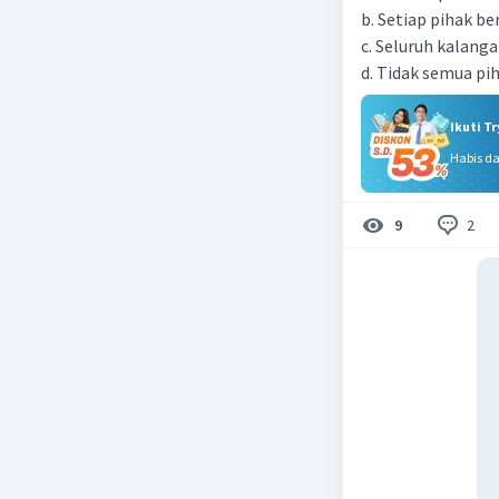
b. Setiap pihak b
c. Seluruh kalang
d. Tidak semua pi
Ikuti T
Habis d
2
9