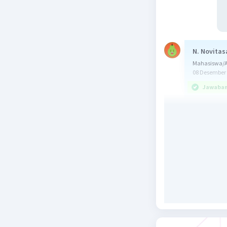
N. Novitas
Mahasiswa/A
08 Desember 
Jawaban 
Jawaban y
Berikut p
Simpulan 
berdasark
Langkah-l
1. Membac
2. Mencat