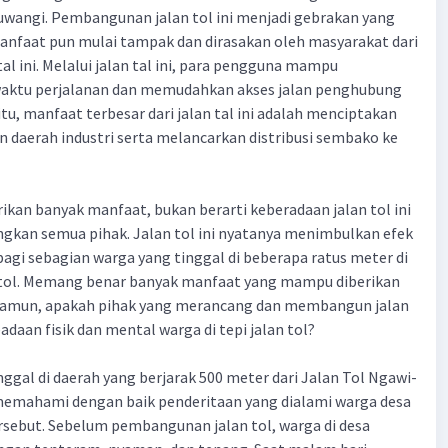
uwangi. Pembangunan jalan tol ini menjadi gebrakan yang
anfaat pun mulai tampak dan dirasakan oleh masyarakat dari
al ini. Melalui jalan tal ini, para pengguna mampu
ktu perjalanan dan memudahkan akses jalan penghubung
itu, manfaat terbesar dari jalan tal ini adalah menciptakan
daerah industri serta melancarkan distribusi sembako ke
an banyak manfaat, bukan berarti keberadaan jalan tol ini
an semua pihak. Jalan tol ini nyatanya menimbulkan efek
bagi sebagian warga yang tinggal di beberapa ratus meter di
n tol. Memang benar banyak manfaat yang mampu diberikan
i. Namun, apakah pihak yang merancang dan membangun jalan
daan fisik dan mental warga di tepi jalan tol?
nggal di daerah yang berjarak 500 meter dari Jalan Tol Ngawi-
memahami dengan baik penderitaan yang dialami warga desa
tersebut. Sebelum pembangunan jalan tol, warga di desa