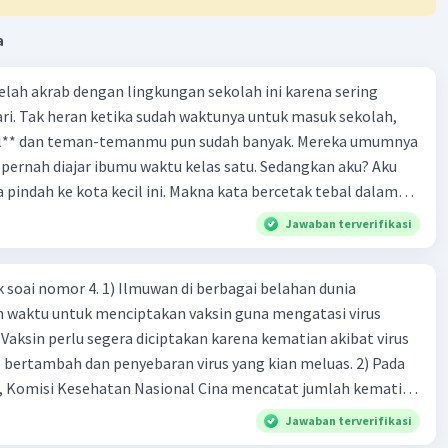
Iklan
·
0.0
(
0
)
Balas
ating
a
 telah akrab dengan lingkungan sekolah ini karena sering
ri. Tak heran ketika sudah waktunya untuk masuk sekolah,
el** dan teman-temanmu pun sudah banyak. Mereka umumnya
pernah diajar ibumu waktu kelas satu. Sedangkan aku? Aku
a pindah ke kota kecil ini. Makna kata bercetak tebal dalam
kutipan cerpen tersebut adalah .... A. ramah C. santun B. sopan D. baik
Jawaban terverifikasi
k soai nomor 4. 1) Ilmuwan di berbagai belahan dunia
n waktu untuk menciptakan vaksin guna mengatasi virus
 Vaksin perlu segera diciptakan karena kematian akibat virus
 bertambah dan penyebaran virus yang kian meluas. 2) Pada
), Komisi Kesehatan Nasional Cina mencatat jumlah kematian
na baru telah mencapai 636 kasus, sedangkan jumlah warga
Jawaban terverifikasi
njadi 31.161 kasus. Kasus terbanyak terjadi di Hubei, Cina,