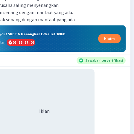
erusaha saling menyenangkan.
an senang dengan manfaat yang ada.
hak senang dengan manfaat yang ada.
ryout SNBT & Menangkan E-Wallet 100rb
Klaim
alam
02
:
16
:
37
:
08
Jawaban terverifikasi
Iklan