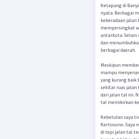
Ketapang di Bany
nyata. Berbagai m
keberadaan jalan t
mempersingkat wa
antarkota. Selain 
dan menumbuhkan 
berbagai daerah.
Meskipun memberik
mampu menyenangk
yang kurang baik 
sekitar ruas jala
dari jalan tal in
tal memikirkan kea
Kebetulan saya ti
Kertosono. Saya 
di tepi jalan tal 