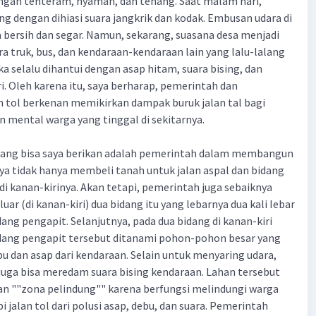
ngan tenteram, nyaman, dan tenang. Saat malam hari,
ng dengan dihiasi suara jangkrik dan kodak. Embusan udara di
a bersih dan segar. Namun, sekarang, suasana desa menjadi
ra truk, bus, dan kendaraan-kendaraan lain yang lalu-lalang
a selalu dihantui dengan asap hitam, suara bising, dan
i. Oleh karena itu, saya berharap, pemerintah dan
 tol berkenan memikirkan dampak buruk jalan tal bagi
an mental warga yang tinggal di sekitarnya.
i yang bisa saya berikan adalah pemerintah dalam membangun
nya tidak hanya membeli tanah untuk jalan aspal dan bidang
di kanan-kirinya. Akan tetapi, pemerintah juga sebaiknya
uar (di kanan-kiri) dua bidang itu yang lebarnya dua kali Iebar
dang pengapit. Selanjutnya, pada dua bidang di kanan-kiri
idang pengapit tersebut ditanami pohon-pohon besar yang
u dan asap dari kendaraan. Selain untuk menyaring udara,
uga bisa meredam suara bising kendaraan. Lahan tersebut
an ""zona pelindung"" karena berfungsi melindungi warga
pi jalan tol dari polusi asap, debu, dan suara. Pemerintah