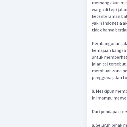
memang akan meng
warga di tepi jala
ketenteraman bati
yakin Indonesia a
tidak hanya berda
Pembangunan jal
kemajuan bangsa 
untuk memperhati
jalan tal tersebu
membuat zona pel
pengguna jalan to
8. Meskipun membe
ini mampu menye
Dari pendapat ter
a. Seluruh pihak m