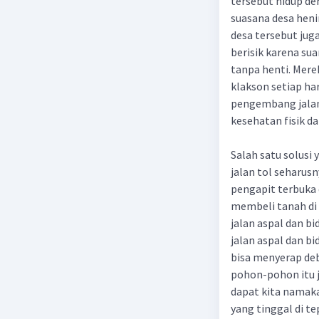
tersebut hidup de
suasana desa heni
desa tersebut jug
berisik karena sua
tanpa henti. Merek
klakson setiap har
pengembang jalan
kesehatan fisik d
Salah satu solus
jalan tol seharus
pengapit terbuka 
membeli tanah di l
jalan aspal dan bi
jalan aspal dan b
bisa menyerap deb
pohon-pohon itu j
dapat kita namak
yang tinggal di te