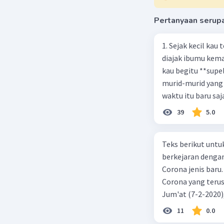
Beri R
Pertanyaan serup
1. Sejak kecil kau
diajak ibumu kema
kau begitu **sup
murid-murid yang 
waktu itu baru saj
39
5.0
Teks berikut untu
berkejaran denga
Corona jenis baru.
Corona yang terus
Jum'at (7-2-2020
akibat virus Coro
11
0.0
yang terinfeksi me