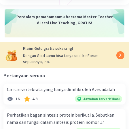
misalnya olahraga secara intensif atau infeksi.
Saat kelebihan asam laktat terjadi, tubuh bisa
Perdalam pemahamanmu bersama Master Teacher
mengalami gejala tertentu, mulai dari yang
di sesi Live Teaching, GRATIS!
ringan hingga yang parah. Asam laktat adalah
sisa metabolisme tubuh yang dihasilkan di sel
otot dan sel darah merah. Jumlah asam laktat di
dalam tubuh biasanya akan meningkat ketika
Klaim Gold gratis sekarang!
tubuh sedang banyak melakukan aktivitas fisik
Dengan Gold kamu bisa tanya soal ke Forum
atau berolahraga.
sepuasnya, lho.
·
0.0
(
0
)
Balas
Beri Rating
Pertanyaan serupa
Ciri ciri vertebrata yang hanya dimiliki oleh Aves adalah
16
4.8
Jawaban terverifikasi
Perhatikan bagan sintesis protein berikut! a. Sebutkan
nama dan fungsi dalam sintesis protein nomor 1?