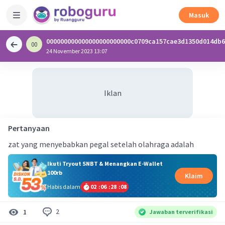
Masuk
000000000000000000000000c0709ca157cae3d1350d014db
00
0
24 November 2023 13:07
Iklan
Pertanyaan
zat yang menyebabkan pegal setelah olahraga adalah
Ikuti Tryout SNBT & Menangkan E-Wallet
100rb
Klaim
Habis dalam
02
:
06
:
28
:
07
2
1
Jawaban terverifikasi