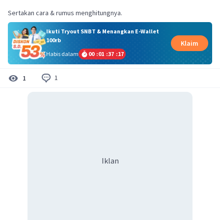
Sertakan cara & rumus menghitungnya.
Ikuti Tryout SNBT & Menangkan E-Wallet
100rb
Klaim
Habis dalam
00
:
01
:
37
:
17
1
1
Iklan