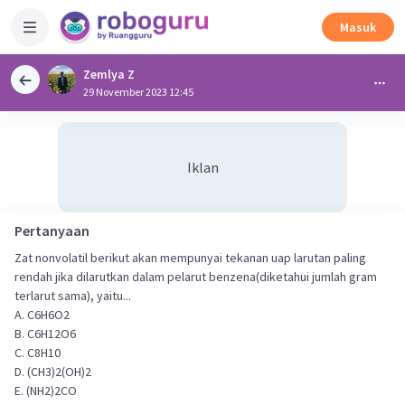
Masuk
Zemlya Z
29 November 2023 12:45
Iklan
Pertanyaan
Zat nonvolatil berikut akan mempunyai tekanan uap larutan paling
rendah jika dilarutkan dalam pelarut benzena(diketahui jumlah gram
terlarut sama), yaitu...
A. C6H6O2
B. C6H12O6
C. C8H10
D. (CH3)2(OH)2
E. (NH2)2CO