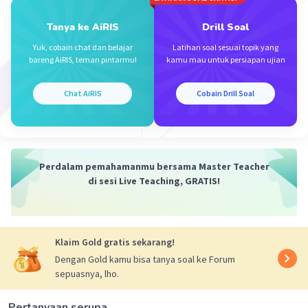
Terima kasih bantuannya
Tanya ke AiRIS
Drill Soal
Yuk, cobain chat dan belajar
Latihan soal sesuai topik yang
bareng AiRIS, teman pintarmu!
kamu mau untuk persiapan ujian
Chat AiRIS
Cobain Drill Soal
Iklan
Perdalam pemahamanmu bersama Master Teacher
di sesi Live Teaching, GRATIS!
Klaim Gold gratis sekarang!
Dengan Gold kamu bisa tanya soal ke Forum
sepuasnya, lho.
Pertanyaan serupa