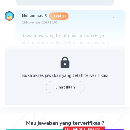
Muhammad R
Level 11
29 November 2023 15:05
Jawabnnya yang tepat pada option (E) ya
semoga membantu mohon jadikan jawaban
terbaik ya 👍🙏
Buka akses jawaban yang telah terverifikasi
Lihat Iklan
·
5.0
(
1
)
Balas
Beri Rating
Mau jawaban yang terverifikasi?
Zemlya Z
Level 4
LATIHAN SOAL GRATIS!
30 November 2023 13:06