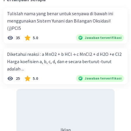
Tulislah nama yang benar untuk senyawa di bawah ini
menggunakan Sistem Yunani dan Bilangan Oksidasi!
(j)PCI5
35
5.0
Jawaban terverifikasi
Diketahui reaksi : a MnO2 + b HCl → c MnCl2 + d H2O +e Cl2
Harga koefisien a, b, c, d, dan e secara berturut-turut
adalah ...
25
5.0
Jawaban terverifikasi
Iklan