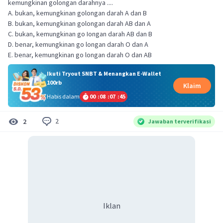
kemungkinan golongan darahnya ....
A. bukan, kemungkinan golongan darah A dan B
B. bukan, kemungkinan golongan darah AB dan A
C. bukan, kemungkinan go Iongan darah AB dan B
D. benar, kemungkinan go longan darah O dan A
E. benar, kemungkinan go longan darah O dan AB
Ikuti Tryout SNBT & Menangkan E-Wallet
100rb
Klaim
Habis dalam
00
:
08
:
07
:
45
2
2
Jawaban terverifikasi
Iklan