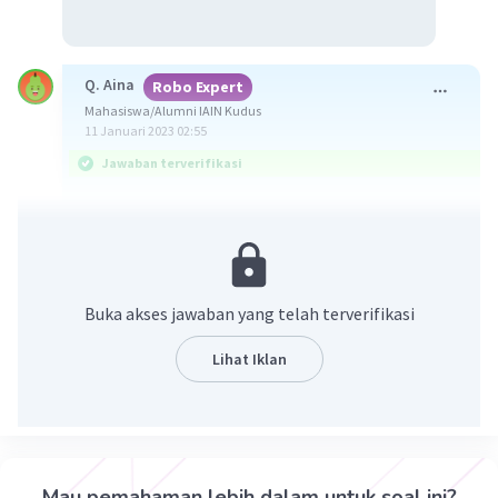
Q. Aina
Robo Expert
Mahasiswa/Alumni IAIN Kudus
11 Januari 2023 02:55
Jawaban terverifikasi
Jawabannya adalah e. Uni Soviet.
Pakta Warsawa adalah sebuah aliansi
pertahanan yang dibentuk oleh Uni Soviet dan
Buka akses jawaban yang telah terverifikasi
negara komunis Eropa Tengah dan Timur. Pakta
Warsawa ini didirikan pada 14 Mei 1955, saat Uni
Lihat Iklan
Soviet dan negara-negara anti-komunis sekutu
Amerika Serikat (AS), terlibat Perang Dingin.
Negara anggota Pakta Warsawa antara lain Uni
Soviet, Polandia, Rumania, Hungaria,
Cekoslowakia, Bulgaria, Albania, dan Jerman
Mau pemahaman lebih dalam untuk soal ini?