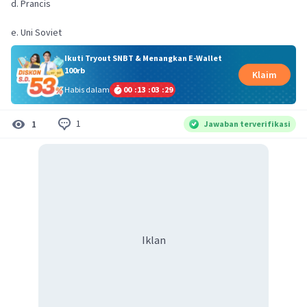
d. Prancis
e. Uni Soviet
Ikuti Tryout SNBT & Menangkan E-Wallet
100rb
Klaim
Habis dalam
00
:
13
:
03
:
28
1
1
Jawaban terverifikasi
Iklan