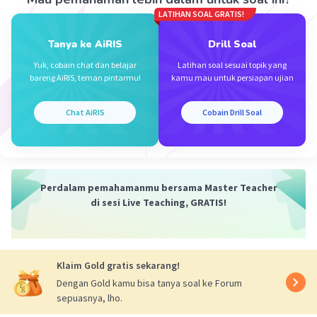
Timur.
LATIHAN SOAL GRATIS!
Jadi, jawaban yang benar adalah e. Uni Soviet.
Tanya ke AiRIS
Drill Soal
Yuk, cobain chat dan belajar
Latihan soal sesuai topik yang
·
0.0
(
0
)
Balas
Beri Rating
bareng AiRIS, teman pintarmu!
kamu mau untuk persiapan ujian
Chat AiRIS
Cobain Drill Soal
Perdalam pemahamanmu bersama Master Teacher
Iklan
di sesi Live Teaching, GRATIS!
Klaim Gold gratis sekarang!
Dengan Gold kamu bisa tanya soal ke Forum
sepuasnya, lho.