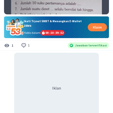
Ikuti Tryout SNBT & Menangkan E-Wallet
100rb
Klaim
Habis dalam
00
:
10
:
39
:
52
1
1
Jawaban terverifikasi
Iklan