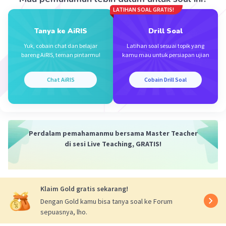
LATIHAN SOAL GRATIS!
Jawab :
Jika Kita analisis, barisan tersebut adalah
Tanya ke AiRIS
Drill Soal
barisan geometri
Yuk, cobain chat dan belajar
Latihan soal sesuai topik yang
bareng AiRIS, teman pintarmu!
kamu mau untuk persiapan ujian
Rasio adalah -1/3
Suku pertama (U
atau a) adalah 1
1
Chat AiRIS
Cobain Drill Soal
Suku ke-10 (U
) :
10
9
U
=ar
10
9
U
=1.(-1/3)
10
U
=-1/19683
Perdalam pemahamanmu bersama Master Teacher
10
di sesi Live Teaching, GRATIS!
Oleh sebab itu, Jumlah 10 suku pertama
(S
) adalah :
10
n
Klaim Gold gratis sekarang!
S
=a(r
-1)/r-1=(-19684/19683 / -4/3)
10
Dengan Gold kamu bisa tanya soal ke Forum
S
= 4921/6561
10
sepuasnya, lho.