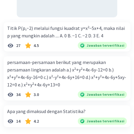
Titik P(p,−2) melalui fungsi kuadrat y=x²−5x+4, maka nilai
p yang mungkin adalah .... A. 0 B. −1 C. −2 D. 3 E. 4
27
4.5
Jawaban terverifikasi
persamaan-persamaan berikut yang merupakan
persamaan lingkaran adalah a.) x²+y²+4x-6y-12=0 b.)
x²+y²+4x-6y-16=0 c.) x²-y²+4x-6y+16=0 d.) x²+y²+4x-6y+5xy-
12=0 e.) x²+y²+4x-6y+13=0
34
3.0
Jawaban terverifikasi
Apa yang dimaksud dengan Statistika?
14
4.2
Jawaban terverifikasi