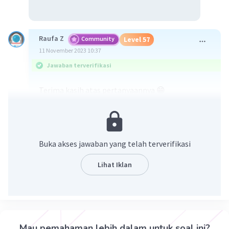
Raufa Z
Community
Level 57
11 November 2023 10:37
Jawaban terverifikasi
Terima kasih atas pertanyaannya 😁
Diketahui :
Barisan dengan pola sebagai berikut :
Buka akses jawaban yang telah terverifikasi
1 - 1/3 + 1/9 - 1/27 + . . .
Lihat Iklan
Ditanya :
Jumlah 10 suku pertama
Mau pemahaman lebih dalam untuk soal ini?