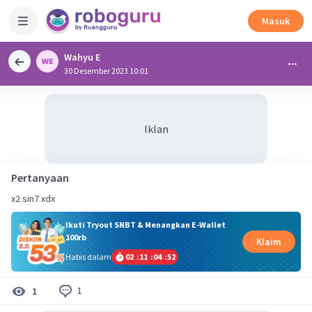
Masuk
Wahyu E
30 Desember 2023 10:01
Iklan
Pertanyaan
x2 sin7 xdx
Ikuti Tryout SNBT & Menangkan E-Wallet
100rb
Klaim
Habis dalam
02
:
11
:
04
:
52
1
1