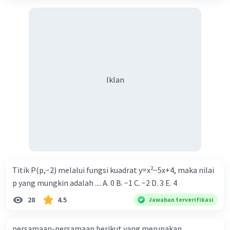
Iklan
Titik P(p,−2) melalui fungsi kuadrat y=x²−5x+4, maka nilai
p yang mungkin adalah .... A. 0 B. −1 C. −2 D. 3 E. 4
28
4.5
Jawaban terverifikasi
persamaan-persamaan berikut yang merupakan