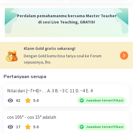
7. Integral dari sin(7x) dx adalah -1/7 cos(7x). Jadi, ∫x
cos(7x) dx = x/7 sin(7x) + 1/49 cos(7x).
Perdalam pemahamanmu bersama Master Teacher
8. Substitusikan hasil ini ke dalam persamaan di langkah
di sesi Live Teaching, GRATIS!
4. Maka, ∫x² sin(7x) dx = -x²/7 cos(7x) + 2/7 * (x/7 sin(7x) +
1/49 cos(7x)).
Kesimpulan:
Klaim Gold gratis sekarang!
Jadi, integral dari x² sin(7x) dx adalah -x²/7 cos(7x) + 2/7 *
Dengan Gold kamu bisa tanya soal ke Forum
(x/7 sin(7x) + 1/49 cos(7x)). Semoga penjelasan ini
sepuasnya, lho.
membantu kamu 🙂.
Pertanyaan serupa
·
0.0
(
0
)
Balas
Beri Rating
Nilai dari |−7+4|=… A. 3 B. −3 C. 11 D. −4 E. 4
62
5.0
Jawaban terverifikasi
cos 105° - cos 15° adalah
17
5.0
Jawaban terverifikasi
Iklan