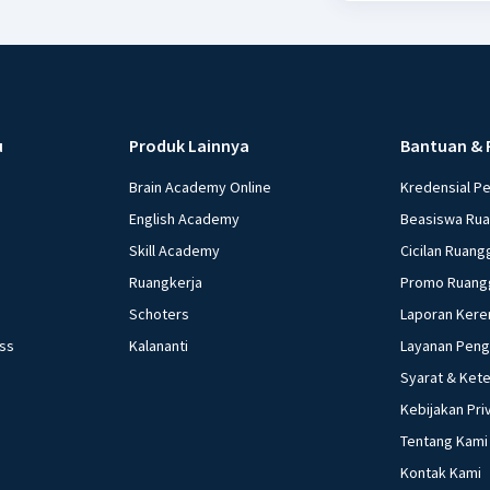
u
Produk Lainnya
Bantuan & 
Brain Academy Online
Kredensial P
English Academy
Beasiswa Ru
Skill Academy
Cicilan Ruang
Ruangkerja
Promo Ruang
Schoters
Laporan Kere
ess
Kalananti
Layanan Pen
Syarat & Ket
Kebijakan Pri
Tentang Kami
Kontak Kami