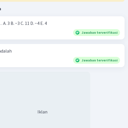
a
Nilai dari |−7+4|=… A. 3 B. −3 C. 11 D. −4 E. 4
Jawaban terverifikasi
 adalah
Jawaban terverifikasi
Iklan