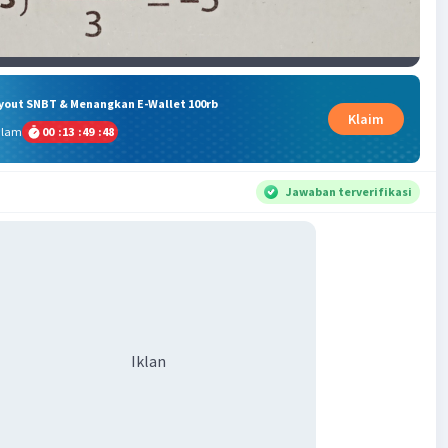
ryout SNBT & Menangkan E-Wallet 100rb
Klaim
alam
00
:
13
:
49
:
48
Jawaban terverifikasi
Iklan