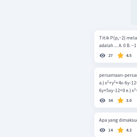
Titik P(p,−2) mel
adalah .... A. 0 B. −1
27
4.5
persamaan-persam
a.) x²+y²+4x-6y-12
6y+5xy-1
34
3.0
Apa yang dimaksud
14
4.2