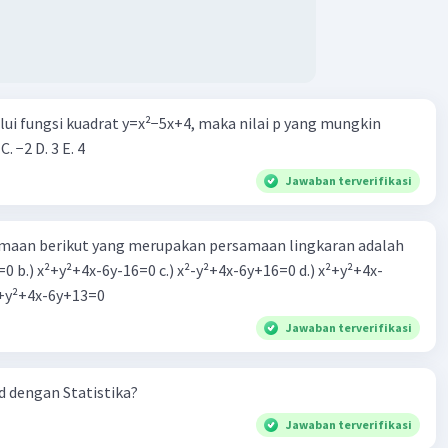
alui fungsi kuadrat y=x²−5x+4, maka nilai p yang mungkin
 C. −2 D. 3 E. 4
Jawaban terverifikasi
aan berikut yang merupakan persamaan lingkaran adalah
=0 b.) x²+y²+4x-6y-16=0 c.) x²-y²+4x-6y+16=0 d.) x²+y²+4x-
2=0 e.) x²+y²+4x-6y+13=0
Jawaban terverifikasi
 dengan Statistika?
Jawaban terverifikasi