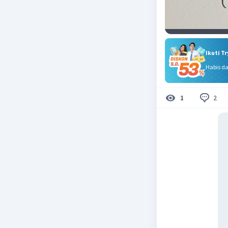
Ikuti T
Habis d
2
1