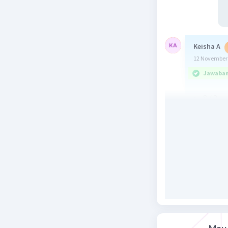
Keisha A
12 November 
Jawaban 
x - 8 / 3 = 
x - 8 = -5 .
x - 8 = -15
x = -15 + 8
x = -7
Beri R
Rauf
13 No
Ini 