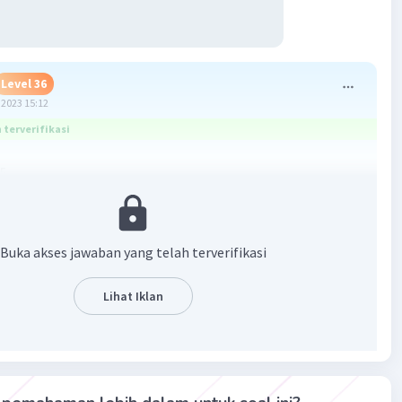
Level 36
2023 15:12
terverifikasi
-5
 3
Buka akses jawaban yang telah terverifikasi
Lihat Iklan
·
4.3
(
3
)
Balas
ating
a Z
Community
Level 57
vember 2023 01:05
yang benar