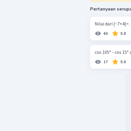
Pertanyaan serup
63
5.0
cos 105° - cos 15°
17
5.0