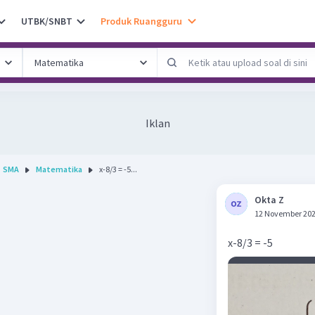
UTBK/SNBT
Produk Ruangguru
Iklan
SMA
Matematika
x-8/3 = -5...
Okta Z
12 November 202
x-8/3 = -5