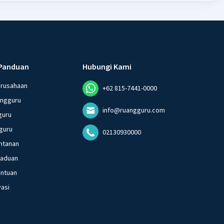
Panduan
Hubungi Kami
erusahaan
+62 815-7441-0000
angguru
info@ruangguru.com
guru
guru
02130930000
ntanan
gaduan
entuan
vasi