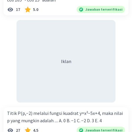
17
5.0
Jawaban terverifikasi
Iklan
Titik P(p,−2) melalui fungsi kuadrat y=x²−5x+4, maka nilai
p yang mungkin adalah .... A. 0 B. −1 C. −2 D. 3 E. 4
27
4.5
Jawaban terverifikasi