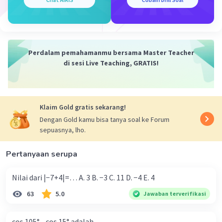
Perdalam pemahamanmu bersama Master Teacher
di sesi Live Teaching, GRATIS!
Klaim Gold gratis sekarang!
Dengan Gold kamu bisa tanya soal ke Forum
sepuasnya, lho.
Pertanyaan serupa
Nilai dari |−7+4|=… A. 3 B. −3 C. 11 D. −4 E. 4
63
5.0
Jawaban terverifikasi
cos 105° - cos 15° adalah