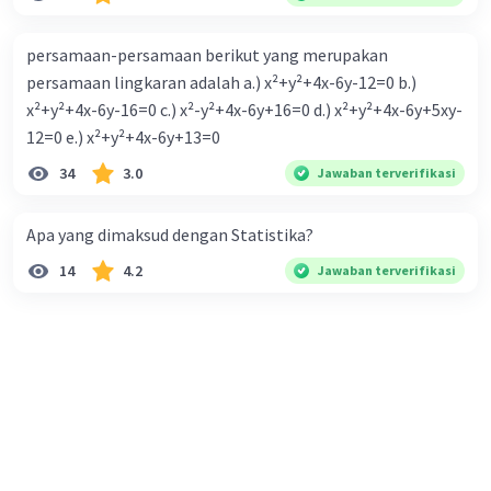
persamaan-persamaan berikut yang merupakan
persamaan lingkaran adalah a.) x²+y²+4x-6y-12=0 b.)
x²+y²+4x-6y-16=0 c.) x²-y²+4x-6y+16=0 d.) x²+y²+4x-6y+5xy-
12=0 e.) x²+y²+4x-6y+13=0
34
3.0
Jawaban terverifikasi
Apa yang dimaksud dengan Statistika?
14
4.2
Jawaban terverifikasi