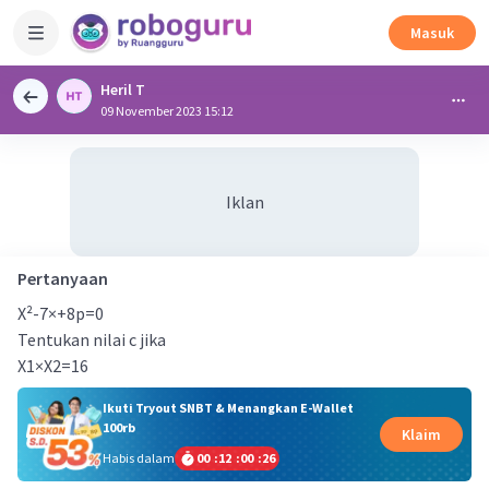
Masuk
Heril T
09 November 2023 15:12
Iklan
Pertanyaan
X²-7×+8p=0
Tentukan nilai c jika
X1×X2=16
Ikuti Tryout SNBT & Menangkan E-Wallet
100rb
Klaim
Habis dalam
00
:
12
:
00
:
26