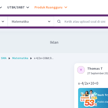
UTBK/SNBT
Produk Ruangguru
Iklan
SMA
Matematika
x-4/2x+10&lt;0...
Thomas T
27 September 20
x-4/2x+10<0
Ikuti T
Habis d