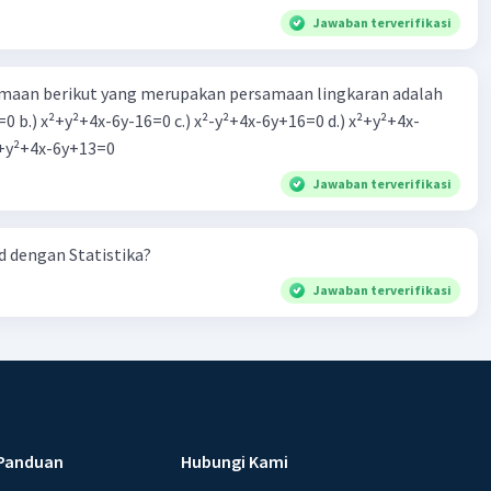
Jawaban terverifikasi
aan berikut yang merupakan persamaan lingkaran adalah
=0 b.) x²+y²+4x-6y-16=0 c.) x²-y²+4x-6y+16=0 d.) x²+y²+4x-
2=0 e.) x²+y²+4x-6y+13=0
Jawaban terverifikasi
 dengan Statistika?
Jawaban terverifikasi
Panduan
Hubungi Kami