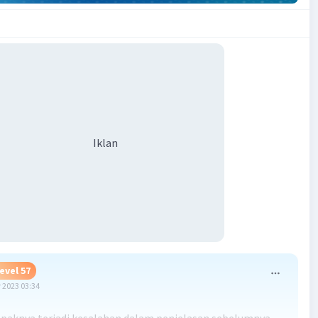
Iklan
evel 57
 2023 03:34