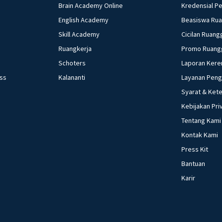
Brain Academy Online
Kredensial P
English Academy
Beasiswa Ru
Skill Academy
Cicilan Ruang
Ruangkerja
Promo Ruang
Schoters
Laporan Kere
ess
Kalananti
Layanan Pen
Syarat & Ket
Kebijakan Pri
Tentang Kami
Kontak Kami
Press Kit
Bantuan
Karir