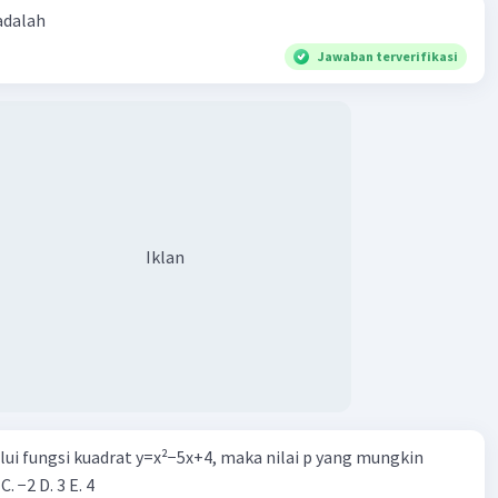
ebelum dan setelah x = -5. Oleh karena itu, solusi untuk
 adalah
araan ini adalah semua nilai x di antara interval tersebut,
Jawaban terverifikasi
5 dan x > -5.
si untuk ketidaksetaraan x - 4 / (2x + 10) < 0 adalah x < -5
5
·
0.0
(
0
)
Balas
ating
Iklan
Iklan
alui fungsi kuadrat y=x²−5x+4, maka nilai p yang mungkin
 C. −2 D. 3 E. 4