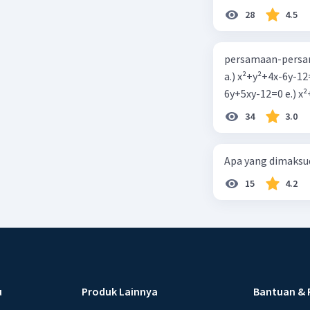
28
4.5
persamaan-persam
a.) x²+y²+4x-6y-12
6y+5xy-1
34
3.0
Apa yang dimaksud
15
4.2
u
Produk Lainnya
Bantuan & 