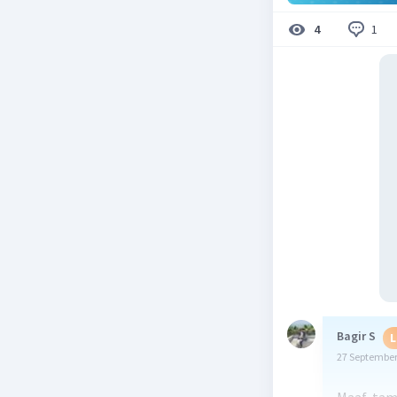
1
4
Bagir S
L
27 September