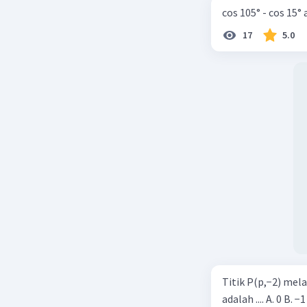
interval s
cos 105° - cos 15°
ketidakset
17
5.0
yaitu x < -
Jadi, solu
atau x > -
Beri R
Titik P(p,−2) mel
adalah .... A. 0 B. −1