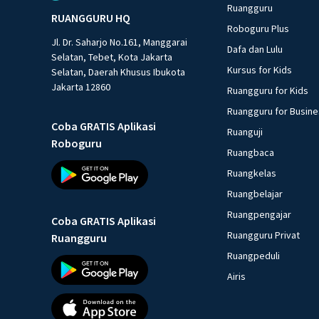
Ruangguru
RUANGGURU HQ
Roboguru Plus
Jl. Dr. Saharjo No.161, Manggarai
Dafa dan Lulu
Selatan, Tebet, Kota Jakarta
Kursus for Kids
Selatan, Daerah Khusus Ibukota
Jakarta 12860
Ruangguru for Kids
Ruangguru for Busin
Coba GRATIS Aplikasi
Ruanguji
Roboguru
Ruangbaca
Ruangkelas
Ruangbelajar
Ruangpengajar
Coba GRATIS Aplikasi
Ruangguru Privat
Ruangguru
Ruangpeduli
Airis