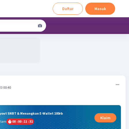
Daftar
Masuk
23 00:40
ryout SNBT & Menangkan E-Wallet 100rb
Klaim
alam
00
:
00
:
11
:
31