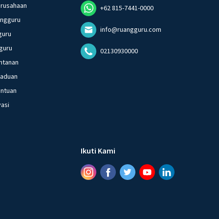
erusahaan
+62 815-7441-0000
angguru
info@ruangguru.com
guru
guru
02130930000
ntanan
gaduan
entuan
vasi
Ikuti Kami