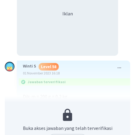
Iklan
Winti S
Level 58
01 November 2023 16:18
Jawaban terverifikasi
Dik: m = 200 g = 0,2 kg
F = 300 N
v = 150 m/s
Dit: t?
Jawab:
Buka akses jawaban yang telah terverifikasi
Gunakan rumus hubungan momentum dengan