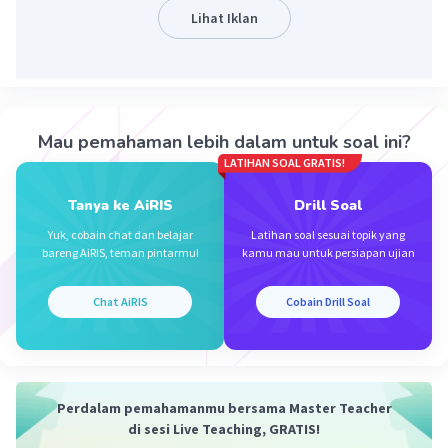
impuls
Lihat Iklan
I = ΔP
F.t = m.Δv
300 × t = 0,2 × 150
t = 30 ÷ 300
t = 0,1 s
Mau pemahaman lebih dalam untuk soal ini?
LATIHAN SOAL GRATIS!
Jadi, jawabannya adalah A
Tanya ke AiRIS
Drill Soal
·
5.0
(
7
)
Balas
Beri Rating
Yuk, cobain chat dan belajar
Latihan soal sesuai topik yang
bareng AiRIS, teman pintarmu!
kamu mau untuk persiapan ujian
Chat AiRIS
Cobain Drill Soal
Iklan
Perdalam pemahamanmu bersama Master Teacher
di sesi Live Teaching, GRATIS!