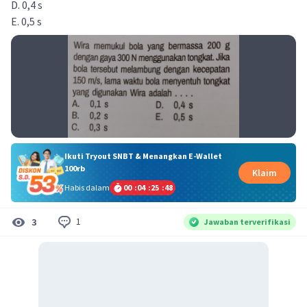
D. 0,4 s
E. 0,5 s
Ikuti Tryout SNBT & Menangkan E-Wallet
100rb
Klaim
Habis dalam
00
:
04
:
25
:
47
1
3
Jawaban terverifikasi