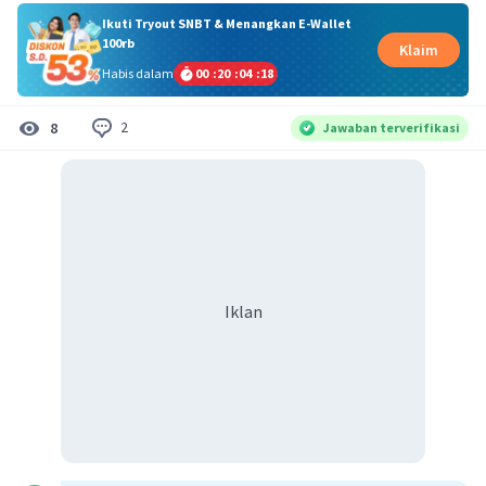
Ikuti Tryout SNBT & Menangkan E-Wallet
100rb
Klaim
Habis dalam
00
:
20
:
04
:
17
2
8
Jawaban terverifikasi
Iklan