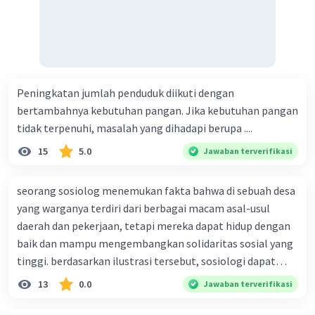
persebaran daerah yang terkena dampak
fenomena tersebut, interelasinya dengan
berbagai bidang kehidupan, dan interaksinya
dalam ruang tertentu.
Maka dalam mengungkap fenomena tersebut
prinsip yang digunakan adalah prinsip
Peningkatan jumlah penduduk diikuti dengan
korologi.
bertambahnya kebutuhan pangan. Jika kebutuhan pangan
tidak terpenuhi, masalah yang dihadapi berupa ....
·
0.0
(
0
)
Balas
Beri Rating
15
5.0
Jawaban terverifikasi
seorang sosiolog menemukan fakta bahwa di sebuah desa
yang warganya terdiri dari berbagai macam asal-usul
daerah dan pekerjaan, tetapi mereka dapat hidup dengan
baik dan mampu mengembangkan solidaritas sosial yang
tinggi. berdasarkan ilustrasi tersebut, sosiologi dapat
berfungsi sebagai ilmu yang ....
13
0.0
Jawaban terverifikasi