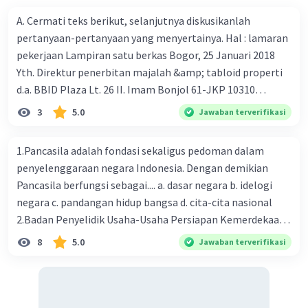
A. Cermati teks berikut, selanjutnya diskusikanlah
pertanyaan-pertanyaan yang menyertainya. Hal : lamaran
pekerjaan Lampiran satu berkas Bogor, 25 Januari 2018
Yth. Direktur penerbitan majalah &amp; tabloid properti
d.a. BBID Plaza Lt. 26 II. Imam Bonjol 61-JKP 10310
Dengan hormat, Saya membaca iklan lowongan kerja
3
5.0
Jawaban terverifikasi
dalam harian Kompas tanggal 23 Januari 2018 tentang
dibutuhkannya tenaga reporter. Iklan tersebut sangat
1.Pancasila adalah fondasi sekaligus pedoman dalam
menarik karena itu segera saya menulis untuk melamar
penyelenggaraan negara Indonesia. Dengan demikian
pekerjaan tersebut. Sesuai dengan kualifikasi dalam iklan
Pancasila berfungsi sebagai.... a. dasar negara b. idelogi
tersebut, saya memiliki kemampuan berbahasa Indonesia
negara c. pandangan hidup bangsa d. cita-cita nasional
yang baik dan benar. Kemampuan tersebut saya peroleh
2.Badan Penyelidik Usaha-Usaha Persiapan Kemerdekaan
selama kuliah di Jurusan Pendidikan Bahasa dan Sastra
Indonesia (BPUPKI) dibentuk oleh pemerintah
8
5.0
Jawaban terverifikasi
Indonesia, FPBS, Universitas Pendidikan Indonesia di
pendudukan Jepang pada tanggal 1 Maret 1945
bawah bimbingan Prof. Dr. Yus Rusyana dan Prof. Dr.
bertepatan dengan hari ulang tahun Kaisar Hirohito.
Ahmadslamet Harjasudjana, M.A. Selama kuliah, saya
Wakil ketua BPUPKI ketika itu dijabat oleh .... a. Ir.
menjadi redaktur pada koran kampus Isola Pos. Sekarang,
Soekarno dan Mr. Soepomo b. K.R.T Radjiman