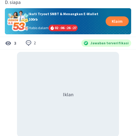
D. siapa
Ikuti Tryout SNBT & Menangkan E-Wallet
100rb
Klaim
Habis dalam
02
:
06
:
26
:
26
2
3
Jawaban terverifikasi
Iklan