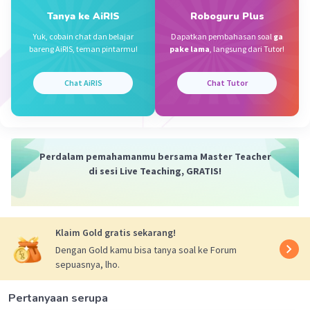
Tanya ke AiRIS
Roboguru Plus
jawabannya adalah B.
Iklan
Yuk, cobain chat dan belajar
Dapatkan pembahasan soal
ga
bareng AiRIS, teman pintarmu!
pake lama
, langsung dari Tutor!
Pertanyaan yang diajukan oleh wartawan adalah
tentang kapan lomba akan diadakan. Oleh
Chat AiRIS
Chat Tutor
karena itu, kata tanya "kapan" digunakan untuk
menanyakan waktu atau tanggal suatu peristiwa
terjadi. Dalam konteks ini, wartawan ingin
mengetahui tanggal pelaksanaan lomba.
Perdalam pemahamanmu bersama Master Teacher
di sesi Live Teaching, GRATIS!
·
0.0
(
0
)
Balas
Beri Rating
Klaim Gold gratis sekarang!
Dengan Gold kamu bisa tanya soal ke Forum
sepuasnya, lho.
Pertanyaan serupa