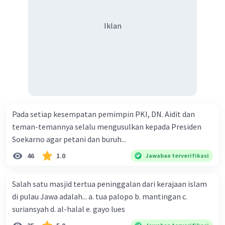
Volksraad dibubarkan pada tanggal 27 Desember
1949, setelah Indonesia merdeka.
Iklan
·
5.0
(
1
)
Balas
Beri Rating
Nanda R
Community
Level 89
21 Juni 2024 13:00
Jawaban terverifikasi
Pada setiap kesempatan pemimpin PKI, DN. Aidit dan
Volksraad merupakan lembaga yang dibentuk
Iklan
teman-temannya selalu mengusulkan kepada Presiden
oleh pemerintah Belanda dengan tujuan:
Soekarno agar petani dan buruh...
C. Untuk mengakomodir berbagai suara dari
46
1.0
Jawaban terverifikasi
rakyat pribumi kepada pemerintah Belanda.
Volksraad (Dewan Rakyat) didirikan oleh
pemerintah kolonial Belanda di Hindia Belanda
Salah satu masjid tertua peninggalan dari kerajaan islam
pada tahun 1918. Lembaga ini dibentuk sebagai
di pulau Jawa adalah... a. tua palopo b. mantingan c.
wadah untuk mengakomodir aspirasi dan suara
suriansyah d. al-halal e. gayo lues
dari kalangan pribumi (penduduk asli) Hindia