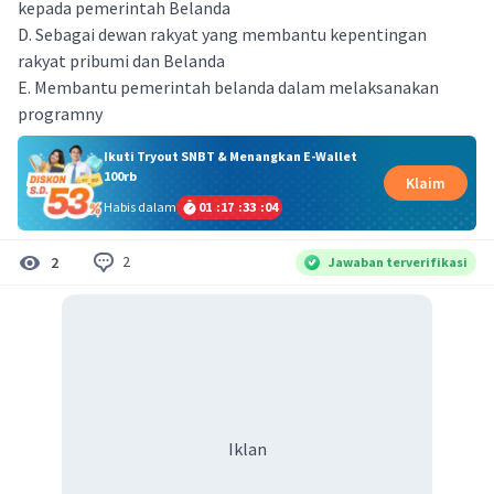
kepada pemerintah Belanda
D. Sebagai dewan rakyat yang membantu kepentingan
rakyat pribumi dan Belanda
E. Membantu pemerintah belanda dalam melaksanakan
programny
Ikuti Tryout SNBT & Menangkan E-Wallet
100rb
Klaim
Habis dalam
01
:
17
:
33
:
04
2
2
Jawaban terverifikasi
Iklan