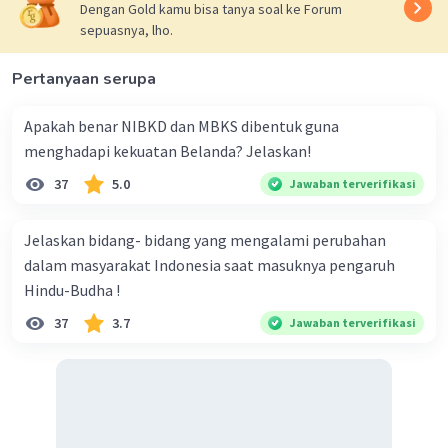
Volksraad menjadi sarana bagi penduduk Hindia
Dengan Gold kamu bisa tanya soal ke Forum
sepuasnya, lho.
Belanda untuk menyuarakan aspirasinya dan
untuk berpartisipasi dalam pemerintahan.
Pertanyaan serupa
Volksraad juga menjadi sarana bagi pemerintah
Belanda untuk mendapatkan masukan dari
Apakah benar NIBKD dan MBKS dibentuk guna
penduduk Hindia Belanda.
menghadapi kekuatan Belanda? Jelaskan!
Berikut adalah beberapa tujuan pembentukan
Volksraad:
37
5.0
Jawaban terverifikasi
Meningkatkan partisipasi penduduk
Jelaskan bidang- bidang yang mengalami perubahan
Hindia Belanda dalam pemerintahan
dalam masyarakat Indonesia saat masuknya pengaruh
Mendapatkan masukan dari penduduk
Hindu-Budha !
Hindia Belanda tentang berbagai
masalah yang berkaitan dengan Hindia
37
3.7
Jawaban terverifikasi
Belanda
Menciptakan citra bahwa pemerintah
Belanda memperhatikan kepentingan
penduduk Hindia Belanda