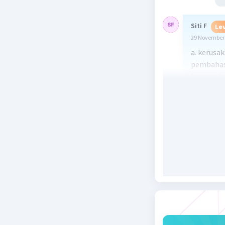
Siti F
Lev
29 November 
a. kerusak
pembaha
karena vi
paru,jantu
Beri R