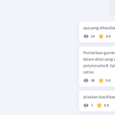
apa yang dihasilk
10
3.0
Perhatikan gamba
dalam divisi yang
polymorpha B. Sph
sativa
36
5.0
jelaskan klasifikas
7
5.0