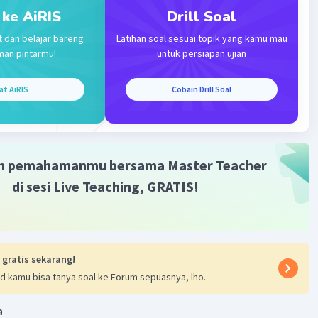
 ke AiRIS
Drill Soal
t dan belajar bareng
Latihan soal sesuai topik yang kamu mau
man pintarmu!
untuk persiapan ujian
at AiRIS
Cobain Drill Soal
m pemahamanmu bersama Master Teacher
di sesi Live Teaching, GRATIS!
 gratis sekarang!
d kamu bisa tanya soal ke Forum sepuasnya, lho.
a