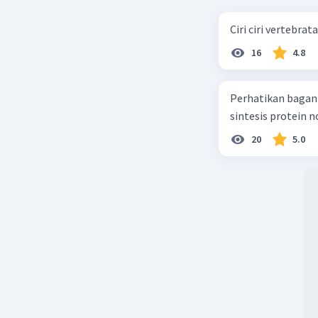
Ciri ciri vertebra
16
4.8
Perhatikan bagan sintesis protei
sintesis protein 
20
5.0