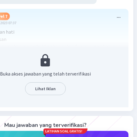
el 7
2023 07:37
an hati
san
rus ini akan menyebabkan kerusakan fungsi organ hati,paru
ng dan lain lainya
·
0.0
(
0
)
Balas
ating
Buka akses jawaban yang telah terverifikasi
Lihat Iklan
Iklan
Mau jawaban yang terverifikasi?
LATIHAN SOAL GRATIS!