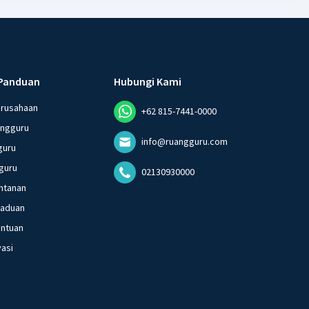
Panduan
Hubungi Kami
erusahaan
+62 815-7441-0000
angguru
info@ruangguru.com
guru
guru
02130930000
ntanan
gaduan
entuan
vasi