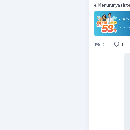
e. Menurunya sis
Ikuti T
Habis d
1
1