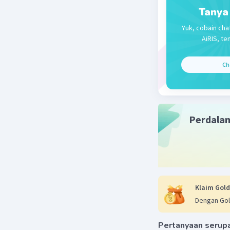
Tanya
Yuk, cobain cha
AiRIS, te
Ch
Perdala
Klaim Gold
Dengan Gol
Pertanyaan serup