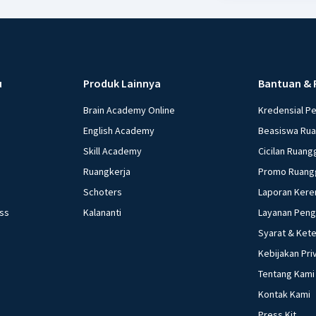
u
Produk Lainnya
Bantuan & 
Brain Academy Online
Kredensial P
English Academy
Beasiswa Ru
Skill Academy
Cicilan Ruang
Ruangkerja
Promo Ruang
Schoters
Laporan Kere
ess
Kalananti
Layanan Pen
Syarat & Ket
Kebijakan Pri
Tentang Kami
Kontak Kami
Press Kit