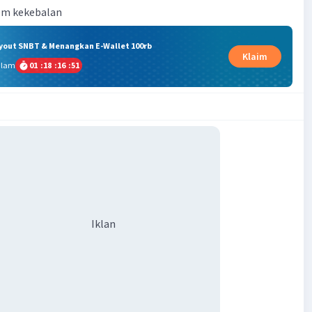
tem kekebalan
ryout SNBT & Menangkan E-Wallet 100rb
Klaim
alam
01
:
18
:
16
:
51
Iklan