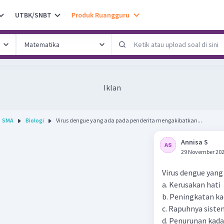
UTBK/SNBT
Produk Ruangguru
Iklan
SMA
Biologi
Virus dengue yang ada pada penderita mengakibatkan...
Annisa S
29 November 202
Virus dengue yang
a. Kerusakan hati
b. Peningkatan k
c. Rapuhnya siste
d. Penurunan kad