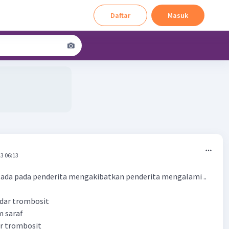
Daftar
Masuk
3 06:13
 ada pada penderita mengakibatkan penderita mengalami ..
adar trombosit
m saraf
ar trombosit