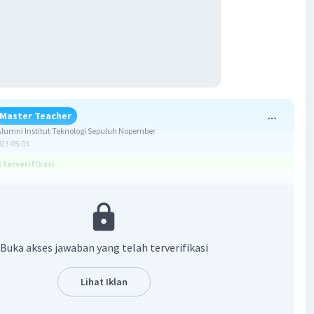
Master Teacher
umni Institut Teknologi Sepuluh Nopember
023 05:03
terverifikasi
 10 cm
:
Buka akses jawaban yang telah terverifikasi
0 cm
= 60°
Lihat Iklan