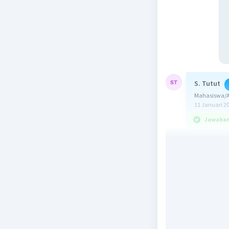
S. Tutut
Mahasiswa/Al
11 Januari 2
Jawaban 
Jawaban :
Diketahui 
A = B = 1
C = 15 cm
𝞱A = 𝞱B 