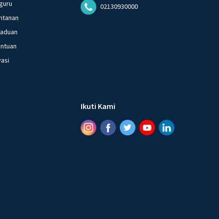
guru
02130930000
ntanan
gaduan
entuan
vasi
Ikuti Kami