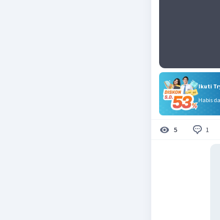
Ikuti T
Habis d
1
5