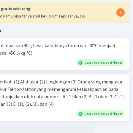
 gratis sekarang!
d kamu bisa tanya soal ke Forum sepuasnya, lho.
n
2
Y
a
2
 0
dilepaskan 40 g besi jika suhunya turun dari 90°C menjadi
besi 450 J/kg °C)
mikian, resultan sebesar 10 cm.
Jawaban terverifikasi
·
0.0
(
0
)
Balas
ating
erikut. (1) Alat ukur (2) Lingkungan (3) Orang yang mengukur
ukur Faktor-faktor yang memengaruhi ketidakpastian pada
eh data nomor ... A. (1) dan (2) B. (1) dan (3) C. (1)
dan (4) D. (1), (2), dan (3) E. (1), (2),(3), dan (4)
Jawaban terverifikasi
Iklan