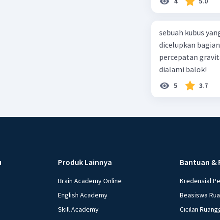
4
5.0
sebuah kubus yang
dicelupkan bagian
percepatan gravit
dialami balok!
5
3.7
u
Produk Lainnya
Bantuan & 
Brain Academy Online
Kredensial P
English Academy
Beasiswa Ru
Skill Academy
Cicilan Ruang