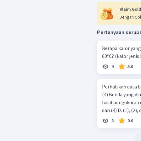
Y = 0 cm
Klaim Gold
Dengan Gol
3 Resulta
2
R = √X
+ 
Pertanyaan serup
2
R = √10
+
R = 10 cm
Berapa kalor yang 
60°C? (kalor jenis 
Dengan de
4
5.0
Beri R
Perhatikan data b
(4) Benda yang di
hasil pengukuran ditunjukkan ol
3
0.0