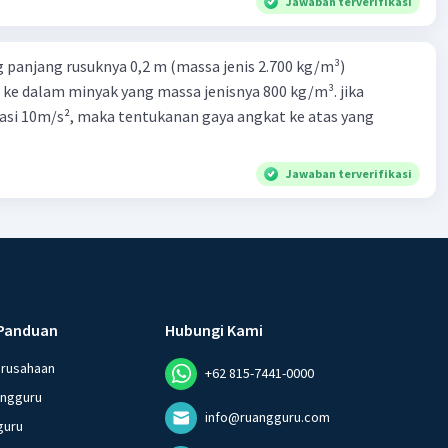
Jawaban terverifikasi
 panjang rusuknya 0,2 m (massa jenis 2.700 kg/m³)
 ke dalam minyak yang massa jenisnya 800 kg/m³. jika
asi 10m/s², maka tentukanan gaya angkat ke atas yang
Jawaban terverifikasi
Panduan
Hubungi Kami
erusahaan
+62 815-7441-0000
angguru
info@ruangguru.com
guru