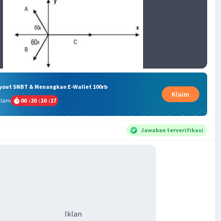
ryout SNBT & Menangkan E-Wallet 100rb
Klaim
alam
00
:
20
:
10
:
16
Jawaban terverifikasi
Iklan