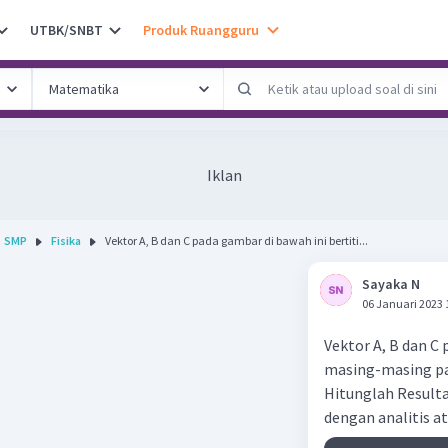
UTBK/SNBT
Produk Ruangguru
Iklan
SMP
Fisika
Vektor A, B dan C pada gambar di bawah ini bertiti...
Sayaka N
06 Januari 2023 
Vektor A, B dan C 
masing-masing pa
Hitunglah Resulta
dengan analitis a