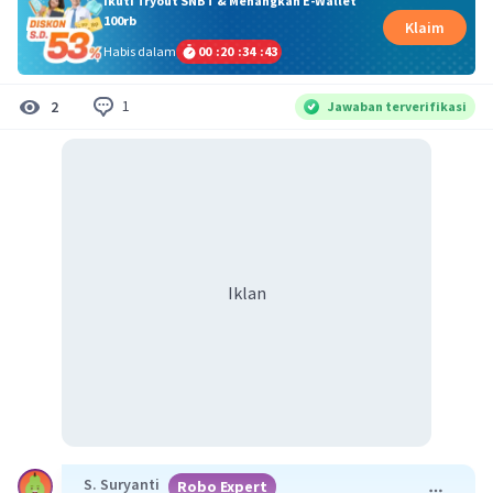
Ikuti Tryout SNBT & Menangkan E-Wallet
100rb
Klaim
Habis dalam
00
:
20
:
34
:
42
1
2
Jawaban terverifikasi
Iklan
S. Suryanti
Robo Expert