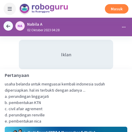
Masuk
Nabila A
02 Oktober 2023 04:28
Iklan
Pertanyaan
usaha belanda untuk menguasai kembali indonesia sudah
dipersiapkan. hal ini terbukti dengan adanya ...
a. perundingan linggarjati
b. pembentukan KTN
c. civil afair agrement
d. perundingan renville
e. pembentukan nica