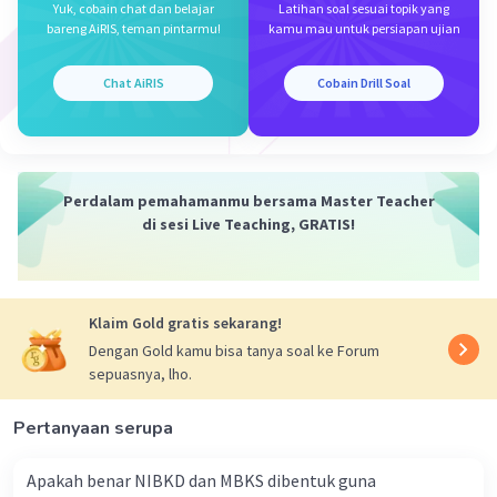
Yuk, cobain chat dan belajar
Latihan soal sesuai topik yang
Indonesia, terutama daerah yang menjadi pusat
bareng AiRIS, teman pintarmu!
kamu mau untuk persiapan ujian
pemerintahan pendudukan Jepang seperti
Jakarta, Surabaya dan Semarang.
Chat AiRIS
Cobain Drill Soal
Datangnya sekutu dan Belanda akibat dari
kekosongan di Indonesia, pasca Perang Dunia II,
telah terjadi perunding antara Belanda dan
Perdalam pemahamanmu bersama Master Teacher
Inggris. Perundingan tersebut melahirkan Civil
di sesi Live Teaching, GRATIS!
Affairs Agreement. Civil Affairs Agreement adalah
persetujuan antara pemerintah kerajaan Inggris
dan kerajaan Belanda, yang menyetujui bahwa
panglima tentara pendudukan Inggris di
Klaim Gold gratis sekarang!
Indonesia akan memegang kekuasaan atas nama
Dengan Gold kamu bisa tanya soal ke Forum
pemerintah Belanda. Pelaksanaannya
sepuasnya, lho.
diselenggarakan oleh NICA dibawah tanggung
jawab komando Inggris.
Pertanyaan serupa
Pada tahap berikutnya kekuasaan itu akan
Apakah benar NIBKD dan MBKS dibentuk guna