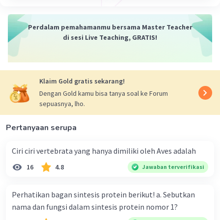
·
0.0
(
0
)
Balas
Beri Rating
Perdalam pemahamanmu bersama Master Teacher
di sesi Live Teaching, GRATIS!
Klaim Gold gratis sekarang!
Dengan Gold kamu bisa tanya soal ke Forum
sepuasnya, lho.
Pertanyaan serupa
Ciri ciri vertebrata yang hanya dimiliki oleh Aves adalah
16
4.8
Jawaban terverifikasi
Perhatikan bagan sintesis protein berikut! a. Sebutkan
nama dan fungsi dalam sintesis protein nomor 1?