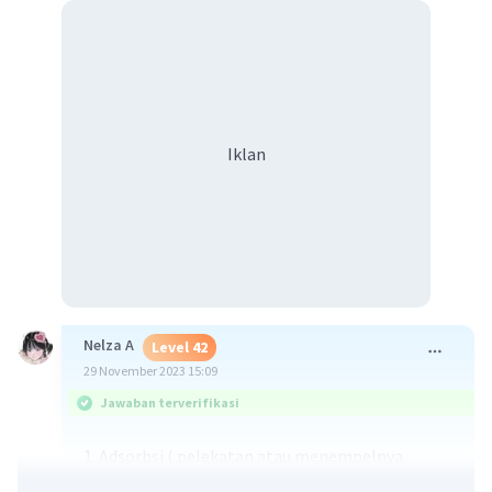
Iklan
Nelza A
Level 42
29 November 2023 15:09
Jawaban terverifikasi
1. Adsorbsi ( pelekatan atau menempelnya
bakteriofag pada sel inang )