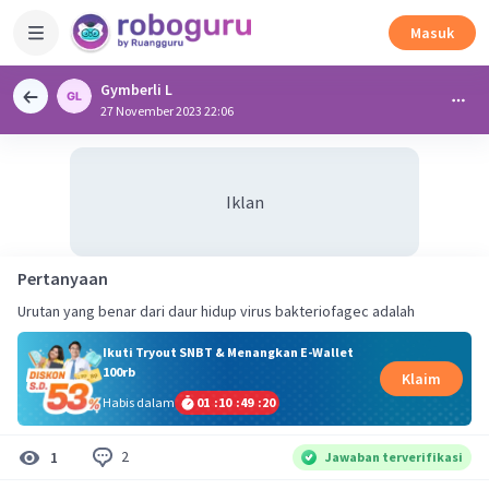
Masuk
Gymberli L
27 November 2023 22:06
Iklan
Pertanyaan
Urutan yang benar dari daur hidup virus bakteriofagec adalah
Ikuti Tryout SNBT & Menangkan E-Wallet
100rb
Klaim
Habis dalam
01
:
10
:
49
:
19
2
1
Jawaban terverifikasi