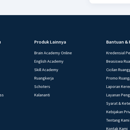
u
Produk Lainnya
Bantuan & 
Brain Academy Online
Kredensial P
English Academy
Beasiswa Ru
Skill Academy
Cicilan Ruang
Ruangkerja
Promo Ruang
Schoters
Laporan Kere
ess
Kalananti
Layanan Pen
Syarat & Ket
Kebijakan Pri
Tentang Kami
Kontak Kami