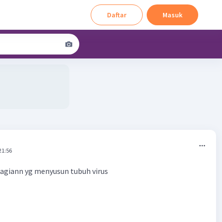
Daftar
Masuk
21:56
agiann yg menyusun tubuh virus