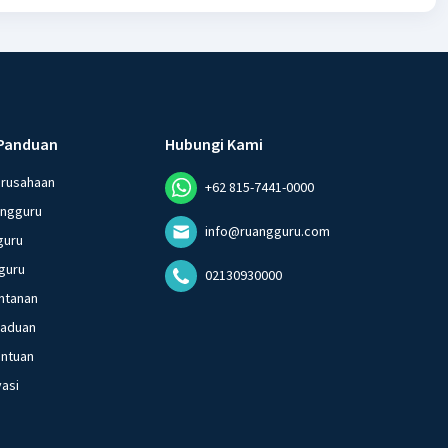
Panduan
Hubungi Kami
erusahaan
+62 815-7441-0000
angguru
info@ruangguru.com
guru
guru
02130930000
ntanan
gaduan
entuan
vasi