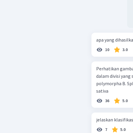
apa yang dihasilk
10
3.0
Perhatikan gamba
dalam divisi yang
polymorpha B. Sph
sativa
36
5.0
jelaskan klasifikas
7
5.0