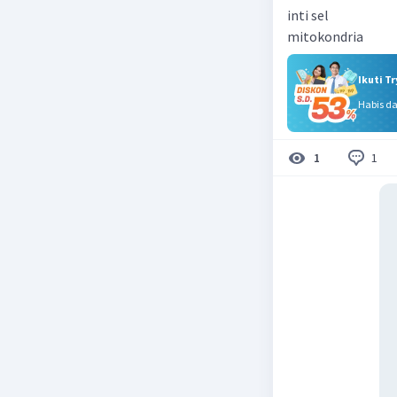
inti sel
mitokondria
Ikuti T
Habis d
1
1