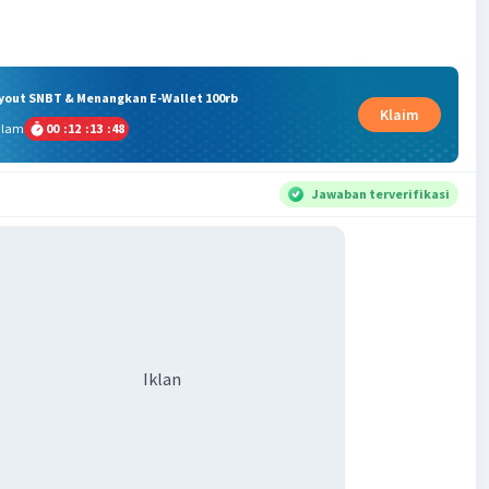
ryout SNBT & Menangkan E-Wallet 100rb
Klaim
alam
00
:
12
:
13
:
47
Jawaban terverifikasi
Iklan