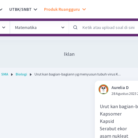
UTBK/SNBT
Produk Ruangguru
Iklan
SMA
Biologi
Urut kan bagian-bagiann yg menyusun tubuh virus K...
Aurelia D
28 Agustus 2023 
Urut kan bagian-b
Kapsomer
Kapsid
Serabut ekor
asam nukleat