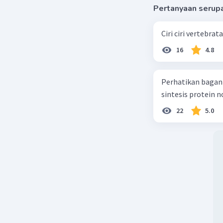
Pertanyaan serup
Ciri ciri vertebra
16
4.8
Perhatikan bagan sintesis protei
sintesis protein 
22
5.0