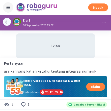
Masuk
Era E
30 September 2023 13:07
Iklan
Pertanyaan
uraikan yang kalian ketahui tentang integrasi numerik
Ikuti Tryout SNBT & Menangkan E-Wallet
100rb
Klaim
Habis dalam
02
:
17
:
09
:
46
2
2
Jawaban terverifikasi