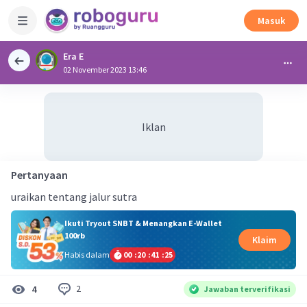
Masuk
Era E
02 November 2023 13:46
Iklan
Pertanyaan
uraikan tentang jalur sutra
Ikuti Tryout SNBT & Menangkan E-Wallet
100rb
Klaim
Habis dalam
00
:
20
:
41
:
25
2
4
Jawaban terverifikasi