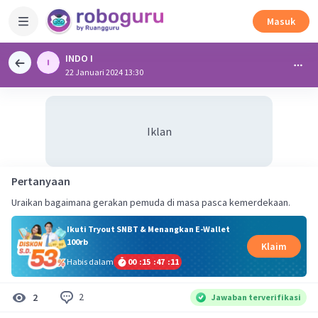
Masuk
INDO I
22 Januari 2024 13:30
Iklan
Pertanyaan
Uraikan bagaimana gerakan pemuda di masa pasca kemerdekaan.
Ikuti Tryout SNBT & Menangkan E-Wallet
100rb
Klaim
Habis dalam
00
:
15
:
47
:
10
2
2
Jawaban terverifikasi