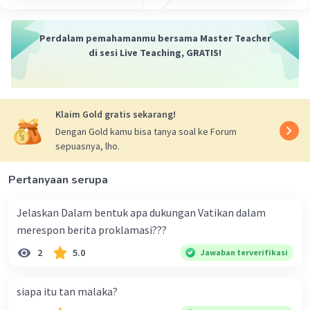
berkepanjangan selama 30 tahun di
wilayah Aceh. Gerakan ini menjadi salah
Perdalam pemahamanmu bersama Master Teacher
satu contoh gerakan pemuda yang
di sesi Live Teaching, GRATIS!
bertujuan untuk mengembangkan
kesejahteraan bangsa Indonesia dan
mengukuhkan kesejahteraan wilayah
terpilih
Klaim Gold gratis sekarang!
Pemilihan Referendum di Timor Timur
:
Dengan Gold kamu bisa tanya soal ke Forum
Pada 30 Agustus 1999, rakyat Timor Timur
sepuasnya, lho.
memilih untuk memisahkan diri dari
Indonesia dalam sebuah pemungutan
Pertanyaan serupa
suara yang Sekitar 99% penduduk yang
berhak memilih turut serta; 3/4-nya
Jelaskan Dalam bentuk apa dukungan Vatikan dalam
memilih untuk merdeka. Gerakan ini
merespon berita proklamasi???
menjadi salah satu contoh gerakan
2
5.0
Jawaban terverifikasi
pemuda yang bertujuan untuk
mengembangkan kesejahteraan bangsa
siapa itu tan malaka?
Indonesia dan mengukuhkan