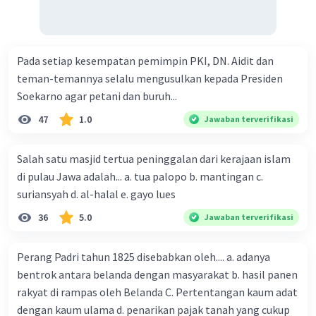
meningkatkan perdagangan dan investasi di
antara negara-negara anggotanya. Upaya ini
meliputi promosi perdagangan,
Pada setiap kesempatan pemimpin PKI, DN. Aidit dan
penandatanganan perjanjian perdagangan, dan
teman-temannya selalu mengusulkan kepada Presiden
pemberian insentif untuk investasi.
Soekarno agar petani dan buruh...
Berikut adalah beberapa contoh konkret dari
upaya yang telah dilakukan oleh anggota MEE
47
1.0
Jawaban terverifikasi
dalam meningkatkan kerja sama dan hubungan
harmonis dalam bidang ekonomi:
Salah satu masjid tertua peninggalan dari kerajaan islam
di pulau Jawa adalah... a. tua palopo b. mantingan c.
Pada tahun 2023, MEE menyetujui
suriansyah d. al-halal e. gayo lues
pembentukan Kawasan Perdagangan
Bebas Digital (Digital Single Market)
36
5.0
Jawaban terverifikasi
yang akan menghapus hambatan
perdagangan digital di antara negara-
Perang Padri tahun 1825 disebabkan oleh.... a. adanya
negara anggota MEE.
bentrok antara belanda dengan masyarakat b. hasil panen
Pada tahun 2022, MEE menyetujui
rakyat di rampas oleh Belanda C. Pertentangan kaum adat
pembentukan Dana Investasi untuk
dengan kaum ulama d. penarikan pajak tanah yang cukup
Masa Depan (Investment Fund for the