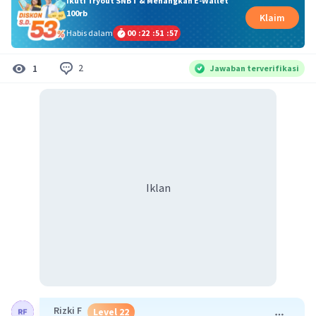
Ikuti Tryout SNBT & Menangkan E-Wallet
100rb
Klaim
Habis dalam
00
:
22
:
51
:
56
2
1
Jawaban terverifikasi
Iklan
Rizki F
Level 22