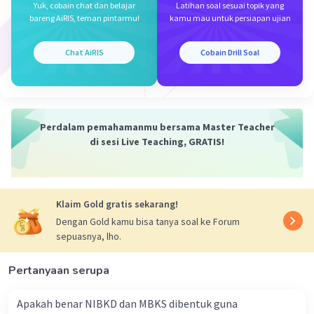
Yuk, cobain chat dan belajar
Latihan soal sesuai topik yang
bareng AiRIS, teman pintarmu!
kamu mau untuk persiapan ujian
Erwin A
Community
Level 67
29 November 2023 11:29
Chat AiRIS
Cobain Drill Soal
Jawaban terverifikasi
jawabannya D
Iklan
Upaya yang dilakukan oleh anggota MEE dalam
meningkatkan kerja sama dan hubungan
Perdalam pemahamanmu bersama Master Teacher
harmonis dalam bidang ekonomi adalah sebagai
di sesi Live Teaching, GRATIS!
berikut:
Menciptakan pasar bersama
Klaim Gold gratis sekarang!
MEE telah menciptakan pasar bersama yang
Dengan Gold kamu bisa tanya soal ke Forum
sepuasnya, lho.
memungkinkan barang, jasa, modal, dan orang
bergerak bebas di seluruh wilayah MEE. Pasar
Pertanyaan serupa
bersama ini telah meningkatkan perdagangan
dan investasi di antara negara-negara anggota
Apakah benar NIBKD dan MBKS dibentuk guna
MEE.