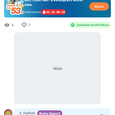
Ikuti Tryout SNBT & Menangkan E-Wallet
100rb
Klaim
Habis dalam
01
:
19
:
09
:
16
1
1
Jawaban terverifikasi
Iklan
S. Fadilah
Robo Expert