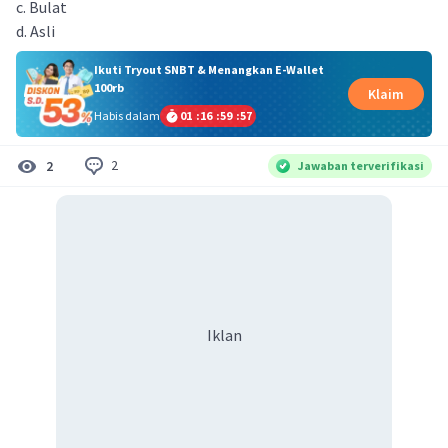
c. Bulat
d. Asli
Ikuti Tryout SNBT & Menangkan E-Wallet
100rb
Klaim
Habis dalam
01
:
16
:
59
:
57
2
2
Jawaban terverifikasi
Iklan