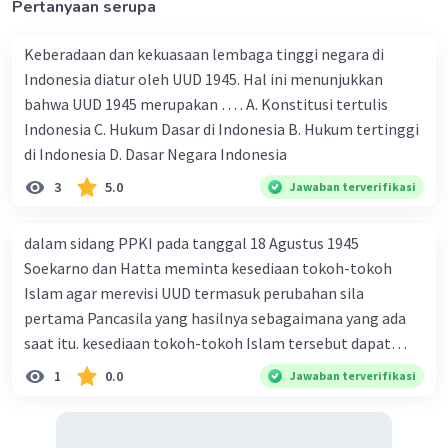
Pertanyaan serupa
Keberadaan dan kekuasaan lembaga tinggi negara di
Indonesia diatur oleh UUD 1945. Hal ini menunjukkan
bahwa UUD 1945 merupakan … . A. Konstitusi tertulis
Indonesia C. Hukum Dasar di Indonesia B. Hukum tertinggi
di Indonesia D. Dasar Negara Indonesia
3
5.0
Jawaban terverifikasi
dalam sidang PPKI pada tanggal 18 Agustus 1945
Soekarno dan Hatta meminta kesediaan tokoh-tokoh
Islam agar merevisi UUD termasuk perubahan sila
pertama Pancasila yang hasilnya sebagaimana yang ada
saat itu. kesediaan tokoh-tokoh Islam tersebut dapat
disimpulkan A. penduduk Indonesia sebagian besar
1
0.0
Jawaban terverifikasi
menganut agama Islam B. kalangan nasional dan Islam
telah berhasil menetapkan Piagam Jakarta C. konstitusi
negara tidak dapat dijalankan oleh semua masyarakat