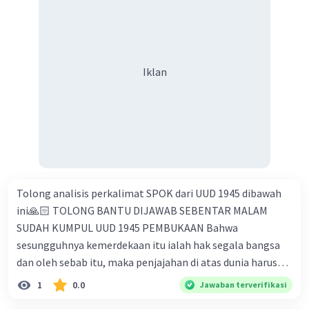
Indonesia D. memiliki jiwa besar untuk tetap terciptanya
persatuan dan kesatuan E. golongan islam memiliki
peranan besar dalam mengubah konstitusi
Iklan
Tolong analisis perkalimat SPOK dari UUD 1945 dibawah
ini🙏🏻 TOLONG BANTU DIJAWAB SEBENTAR MALAM
SUDAH KUMPUL UUD 1945 PEMBUKAAN Bahwa
sesungguhnya kemerdekaan itu ialah hak segala bangsa
dan oleh sebab itu, maka penjajahan di atas dunia harus
dihapuskan, karena tidak sesuai dengan perikemanusiaan
1
0.0
Jawaban terverifikasi
dan perikeadilan. Dan perjuangan pergerakan