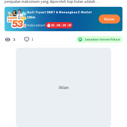
penjualan maksimum yang diperoleh tiap bulan adalah …
Ikuti Tryout SNBT & Menangkan E-Wallet
100rb
Klaim
Habis dalam
01
:
04
:
20
:
46
1
3
Jawaban terverifikasi
Iklan