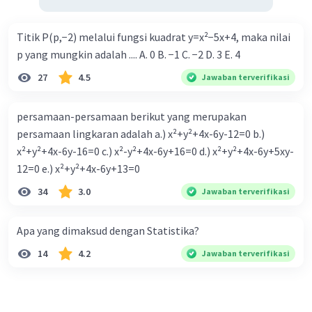
:
Hasil
= Rp 600.000(A) + Rp 800.000(B)
Titik P(p,−2) melalui fungsi kuadrat y=x²−5x+4, maka nilai
max
Hasil
= Rp 600.000(3) + Rp 800.000(6)
max
p yang mungkin adalah .... A. 0 B. −1 C. −2 D. 3 E. 4
Hasil
= Rp 1.800.000 + Rp 4.800.000
max
27
4.5
Jawaban terverifikasi
Hasil
= Rp 6.600.000
max
Selesai :D🙏
persamaan-persamaan berikut yang merupakan
persamaan lingkaran adalah a.) x²+y²+4x-6y-12=0 b.)
·
0.0
(
0
)
Balas
Beri Rating
x²+y²+4x-6y-16=0 c.) x²-y²+4x-6y+16=0 d.) x²+y²+4x-6y+5xy-
12=0 e.) x²+y²+4x-6y+13=0
34
3.0
Jawaban terverifikasi
Apa yang dimaksud dengan Statistika?
14
4.2
Jawaban terverifikasi
Iklan