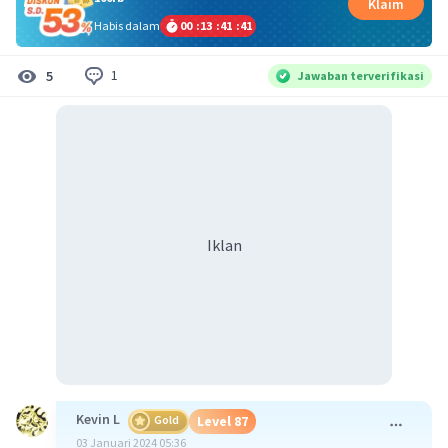
Klaim
Habis dalam
00
:
13
:
41
:
41
1
5
Jawaban terverifikasi
Iklan
Kevin L
Gold
Level 87
03 Januari 2024 05:36