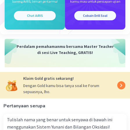
Dalam hal ini, M1 = 0,3 M, V1 = 250 ml, dan M2 = 0,1 M. Kita
bareng AiRIS, teman pintarmu!
kamu mau untuk persiapan ujian
dapat mencari V2 dengan mengatur rumus menjadi V2 =
M1V1/M2.
Chat AiRIS
Cobain Drill Soal
3. Menggantikan nilai-nilai yang diketahui ke dalam
rumus, kita mendapatkan V2 = (0,3 M x 250 ml) / 0,1 M =
750 ml.
Kesimpulan:
Perdalam pemahamanmu bersama Master Teacher
Untuk memperoleh konsentrasi Cl- = 0,10 M, 250 ml
di sesi Live Teaching, GRATIS!
larutan CaCl2 0,15 M harus diencerkan sampai 750 ml.
Semoga penjelasan ini membantu kamu 🙂
·
0.0
(
0
)
Balas
Beri Rating
Klaim Gold gratis sekarang!
Dengan Gold kamu bisa tanya soal ke Forum
sepuasnya, lho.
Pertanyaan serupa
Tulislah nama yang benar untuk senyawa di bawah ini
Iklan
menggunakan Sistem Yunani dan Bilangan Oksidasi!