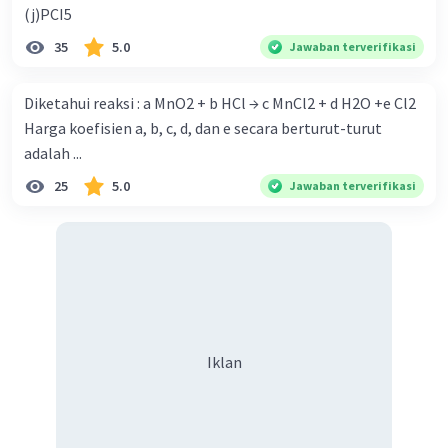
(j)PCI5
35
5.0
Jawaban terverifikasi
Diketahui reaksi : a MnO2 + b HCl → c MnCl2 + d H2O +e Cl2
Harga koefisien a, b, c, d, dan e secara berturut-turut
adalah ...
25
5.0
Jawaban terverifikasi
Iklan