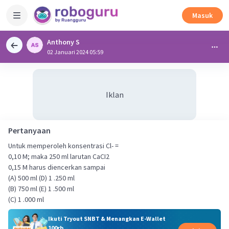
Masuk
Anthony S
02 Januari 2024 05:59
Iklan
Pertanyaan
Untuk memperoleh konsentrasi Cl- =
0,10 M; maka 250 ml larutan CaCI2
0,15 M harus diencerkan sampai
(A) 500 ml (D) 1 .250 ml
(B) 750 ml (E) 1 .500 ml
(C) 1 .000 ml
Ikuti Tryout SNBT & Menangkan E-Wallet
100rb