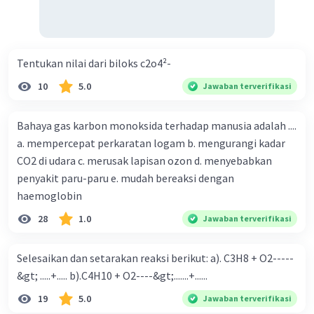
Tentukan nilai dari biloks c2o4²-
10
5.0
Jawaban terverifikasi
Bahaya gas karbon monoksida terhadap manusia adalah ....
a. mempercepat perkaratan logam b. mengurangi kadar
CO2 di udara c. merusak lapisan ozon d. menyebabkan
penyakit paru-paru e. mudah bereaksi dengan
haemoglobin
28
1.0
Jawaban terverifikasi
Selesaikan dan setarakan reaksi berikut: a). C3H8 + O2-----
&gt; .....+..... b).C4H10 + O2----&gt;.......+......
19
5.0
Jawaban terverifikasi