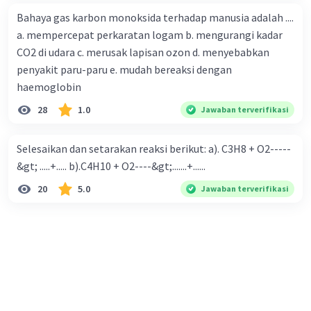
Bahaya gas karbon monoksida terhadap manusia adalah ....
a. mempercepat perkaratan logam b. mengurangi kadar
CO2 di udara c. merusak lapisan ozon d. menyebabkan
penyakit paru-paru e. mudah bereaksi dengan
haemoglobin
28
1.0
Jawaban terverifikasi
Selesaikan dan setarakan reaksi berikut: a). C3H8 + O2-----
&gt; .....+..... b).C4H10 + O2----&gt;.......+......
20
5.0
Jawaban terverifikasi