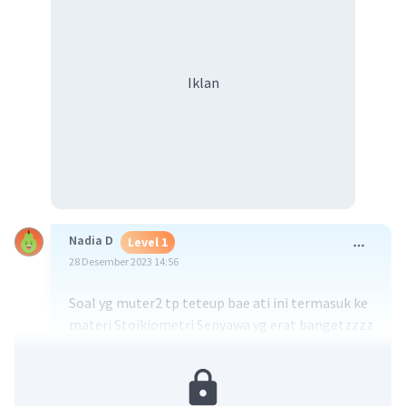
Iklan
Nadia D
Level 1
28 Desember 2023 14:56
Soal yg muter2 tp teteup bae ati ini termasuk ke
materi Stoikiometri Senyawa yg erat bangetzzzz
hubungannya sama Konsep Mol. Jadi, tolong
disiapin dulu catetannya terkait materi yg
dibutuhkan yeeee,, biar bs dianalisa dulu pake