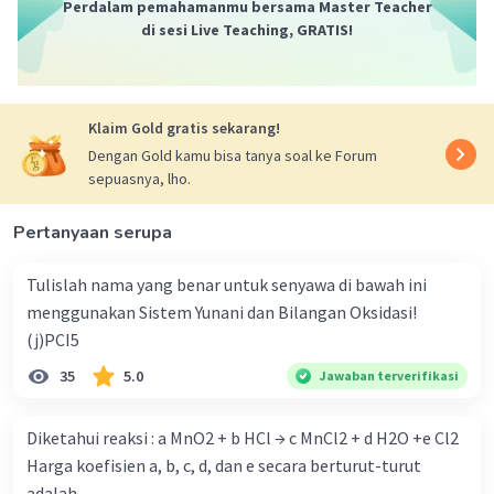
Perdalam pemahamanmu bersama Master Teacher
perlu nunggu2 org lain buat ksh tau jawaban.
di sesi Live Teaching, GRATIS!
Bener ajah blom tentu,,
5) Lanjutzzzzzzz,, Massa gas amonia dihitung
pake Konsep yg ada hubungannya dgn konversi
Klaim Gold gratis sekarang!
mol ke massa via massa molar. Sip! Rebessssss
Dengan Gold kamu bisa tanya soal ke Forum
tugas kamu,,
sepuasnya, lho.
Selamat Mencoba untuk Bisa!
Pertanyaan serupa
:)
Tulislah nama yang benar untuk senyawa di bawah ini
·
0.0
(
0
)
Balas
Beri Rating
menggunakan Sistem Yunani dan Bilangan Oksidasi!
(j)PCI5
35
5.0
Jawaban terverifikasi
Diketahui reaksi : a MnO2 + b HCl → c MnCl2 + d H2O +e Cl2
Harga koefisien a, b, c, d, dan e secara berturut-turut
Iklan
adalah ...