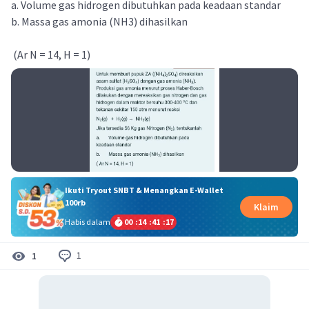
a. Volume gas hidrogen dibutuhkan pada keadaan standar
b. Massa gas amonia (NH3) dihasilkan
(Ar N = 14, H = 1)
Ikuti Tryout SNBT & Menangkan E-Wallet
100rb
Klaim
Habis dalam
00
:
14
:
41
:
16
1
1