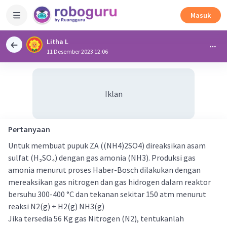
Masuk
Litha L
11 Desember 2023 12:06
Iklan
Pertanyaan
Untuk membuat pupuk ZA ((NH4)2SO4) direaksikan asam
sulfat (H₂SO₄) dengan gas amonia (NH3). Produksi gas
amonia menurut proses Haber-Bosch dilakukan dengan
mereaksikan gas nitrogen dan gas hidrogen dalam reaktor
bersuhu 300-400 °C dan tekanan sekitar 150 atm menurut
reaksi N2(g) + H2(g) NH3(g)
Jika tersedia 56 Kg gas Nitrogen (N2), tentukanlah