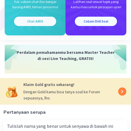
Yuk, cobain chat dan belajar
Latihan soal sesuai topik yang
bareng AiRIS, teman pintarmu!
kamu mau untuk persiapan ujian
Kesimpulan:
Jadi, untuk membuat 100 gram larutan NaOH 2 molal,
Chat AiRIS
Cobain Drill Soal
diperlukan 80 gram NaOH dan 20 gram H2O. Namun,
pilihan yang diberikan tidak mencakup kombinasi ini.
Oleh karena itu, tidak ada jawaban yang benar dari
pilihan yang diberikan. Semoga penjelasan ini membantu
kamu 🙂
Perdalam pemahamanmu bersama Master Teacher
di sesi Live Teaching, GRATIS!
·
0.0
(
0
)
Balas
Beri Rating
Klaim Gold gratis sekarang!
Dengan Gold kamu bisa tanya soal ke Forum
sepuasnya, lho.
Iklan
Pertanyaan serupa
Tulislah nama yang benar untuk senyawa di bawah ini