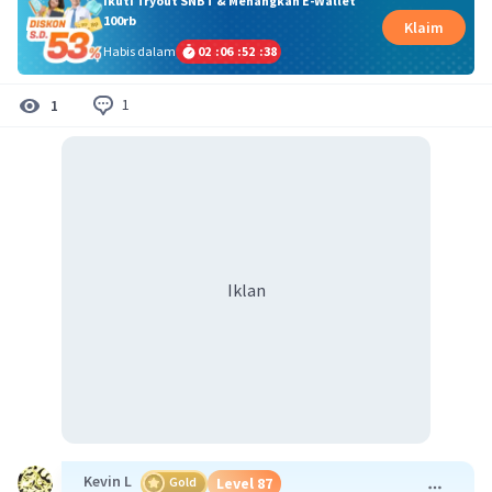
Ikuti Tryout SNBT & Menangkan E-Wallet
100rb
Klaim
Habis dalam
02
:
06
:
52
:
37
1
1
Iklan
Kevin L
Gold
Level 87