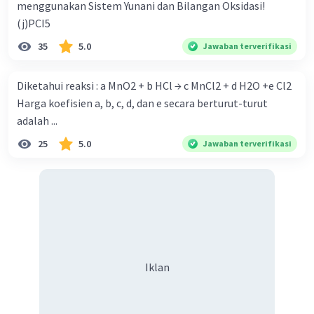
menggunakan Sistem Yunani dan Bilangan Oksidasi!
(j)PCI5
35
5.0
Jawaban terverifikasi
Diketahui reaksi : a MnO2 + b HCl → c MnCl2 + d H2O +e Cl2
Harga koefisien a, b, c, d, dan e secara berturut-turut
adalah ...
25
5.0
Jawaban terverifikasi
Iklan