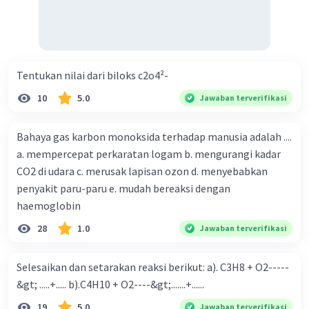
Tentukan nilai dari biloks c2o4²-
10
5.0
Jawaban terverifikasi
Bahaya gas karbon monoksida terhadap manusia adalah ....
a. mempercepat perkaratan logam b. mengurangi kadar
CO2 di udara c. merusak lapisan ozon d. menyebabkan
penyakit paru-paru e. mudah bereaksi dengan
haemoglobin
28
1.0
Jawaban terverifikasi
Selesaikan dan setarakan reaksi berikut: a). C3H8 + O2-----
&gt; .....+..... b).C4H10 + O2----&gt;.......+......
19
5.0
Jawaban terverifikasi