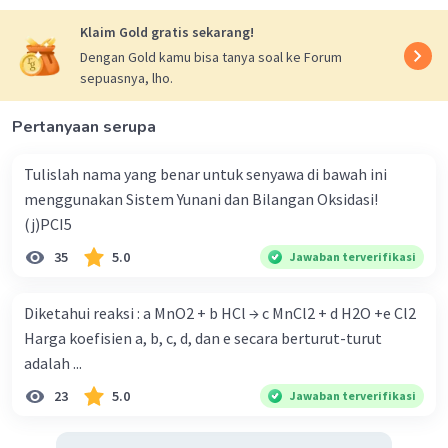
Klaim Gold gratis sekarang!
Dengan Gold kamu bisa tanya soal ke Forum
sepuasnya, lho.
Pertanyaan serupa
Tulislah nama yang benar untuk senyawa di bawah ini
menggunakan Sistem Yunani dan Bilangan Oksidasi!
(j)PCI5
35
5.0
Jawaban terverifikasi
Diketahui reaksi : a MnO2 + b HCl → c MnCl2 + d H2O +e Cl2
Harga koefisien a, b, c, d, dan e secara berturut-turut
adalah ...
23
5.0
Jawaban terverifikasi