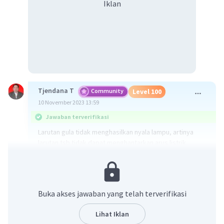
Iklan
Tjendana T
Community
Level 100
10 November 2023 13:59
Jawaban terverifikasi
Larutan gula tidak menghasilkan nyala lampu, artinya
larutan tsb tidak dapat menghantarkan arus listrik.
Hal ini disebabkan karena gula dalam larutannya tidak
mengalami ionisasi atau tidak terbentuknya ion-ion yang
dapat menghantarkan arus listrik
Buka akses jawaban yang telah terverifikasi
·
5.0
(
1
)
Balas
Beri Rating
Lihat Iklan