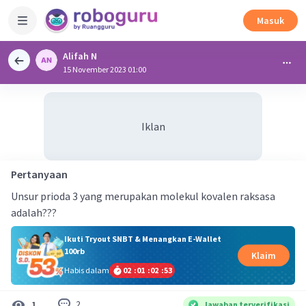
Masuk
Alifah N
15 November 2023 01:00
Iklan
Pertanyaan
Unsur prioda 3 yang merupakan molekul kovalen raksasa
adalah???
Ikuti Tryout SNBT & Menangkan E-Wallet
100rb
Klaim
Habis dalam
02
:
01
:
02
:
53
2
1
Jawaban terverifikasi