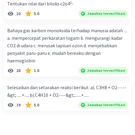
Tentukan nilai dari biloks c2o4²-
10
5.0
Jawaban terverifikasi
Bahaya gas karbon monoksida terhadap manusia adalah ....
a. mempercepat perkaratan logam b. mengurangi kadar
CO2 di udara c. merusak lapisan ozon d. menyebabkan
penyakit paru-paru e. mudah bereaksi dengan
haemoglobin
28
1.0
Jawaban terverifikasi
Selesaikan dan setarakan reaksi berikut: a). C3H8 + O2-----
&gt; .....+..... b).C4H10 + O2----&gt;.......+......
19
5.0
Jawaban terverifikasi