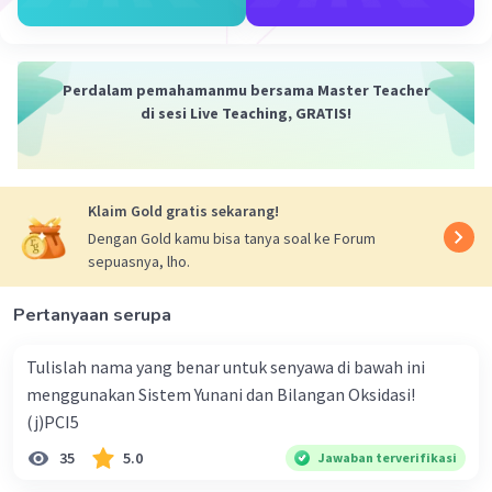
lemah) dan punya titik didih dan titik leleh yang paling
tinggi dari unsur lain di periode ketiga karena
membentuk struktur kovalen raksasa.
Perdalam pemahamanmu bersama Master Teacher
Silikon dapat membentuk struktur kristal silikon dalam
di sesi Live Teaching, GRATIS!
ikatan kovalennya yang sangat kuat. Bentuk struktur
byang dibentuk tersebut sangatlah besar sehingga bisa
disebut sebagai molekul raksasa.
Klaim Gold gratis sekarang!
Jadi, unsur periode 3 yang merupakan molekul raksasa
Dengan Gold kamu bisa tanya soal ke Forum
adalah silikon (Si).
sepuasnya, lho.
·
0.0
(
0
)
Balas
Beri Rating
Pertanyaan serupa
Tulislah nama yang benar untuk senyawa di bawah ini
menggunakan Sistem Yunani dan Bilangan Oksidasi!
(j)PCI5
35
5.0
Jawaban terverifikasi