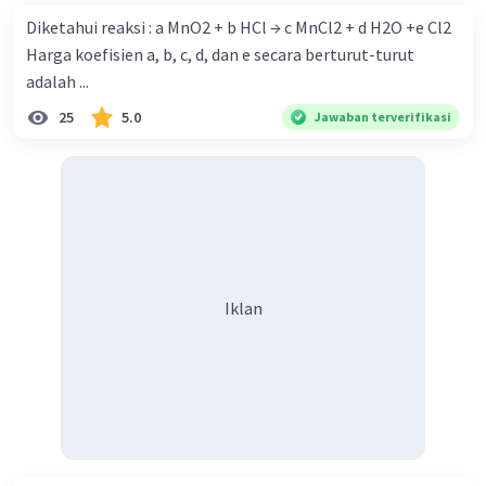
Diketahui reaksi : a MnO2 + b HCl → c MnCl2 + d H2O +e Cl2
Harga koefisien a, b, c, d, dan e secara berturut-turut
adalah ...
25
5.0
Jawaban terverifikasi
Iklan