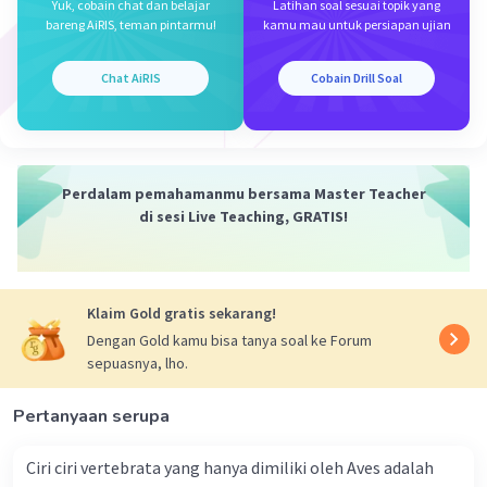
Yuk, cobain chat dan belajar
Latihan soal sesuai topik yang
bareng AiRIS, teman pintarmu!
kamu mau untuk persiapan ujian
Chat AiRIS
Cobain Drill Soal
Perdalam pemahamanmu bersama Master Teacher
di sesi Live Teaching, GRATIS!
Klaim Gold gratis sekarang!
Dengan Gold kamu bisa tanya soal ke Forum
sepuasnya, lho.
Pertanyaan serupa
Ciri ciri vertebrata yang hanya dimiliki oleh Aves adalah