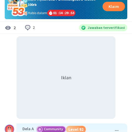
100rb
Klaim
Habis dalam
01
:
14
:
29
:
53
2
2
Jawaban terverifikasi
Iklan
Dela A
Community
Level 92