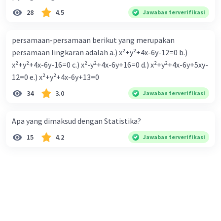
28
4.5
Jawaban terverifikasi
persamaan-persamaan berikut yang merupakan
persamaan lingkaran adalah a.) x²+y²+4x-6y-12=0 b.)
x²+y²+4x-6y-16=0 c.) x²-y²+4x-6y+16=0 d.) x²+y²+4x-6y+5xy-
12=0 e.) x²+y²+4x-6y+13=0
34
3.0
Jawaban terverifikasi
Apa yang dimaksud dengan Statistika?
15
4.2
Jawaban terverifikasi