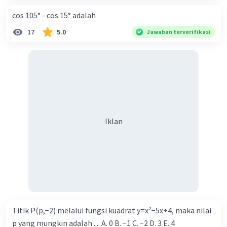
cos 105° - cos 15° adalah
17
5.0
Jawaban terverifikasi
Iklan
Titik P(p,−2) melalui fungsi kuadrat y=x²−5x+4, maka nilai
p yang mungkin adalah .... A. 0 B. −1 C. −2 D. 3 E. 4