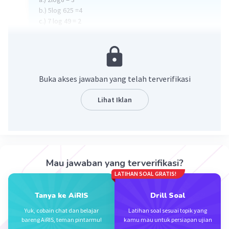
b.) 5log 625 =4
c.) 7 log 49 = 2
·
0.0
(
0
)
Balas
Beri Rating
Buka akses jawaban yang telah terverifikasi
Lihat Iklan
Iklan
Mau jawaban yang terverifikasi?
LATIHAN SOAL GRATIS!
Tanya ke AiRIS
Drill Soal
Yuk, cobain chat dan belajar
Latihan soal sesuai topik yang
bareng AiRIS, teman pintarmu!
kamu mau untuk persiapan ujian