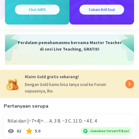
Chat AiRIS
Cobain Drill Soal
Perdalam pemahamanmu bersama Master Teacher
di sesi Live Teaching, GRATIS!
Klaim Gold gratis sekarang!
Dengan Gold kamu bisa tanya soal ke Forum
sepuasnya, lho.
Pertanyaan serupa
Nilai dari |−7+4|=… A. 3 B. −3 C. 11 D. −4 E. 4
62
5.0
Jawaban terverifikasi