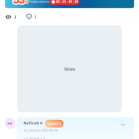
Habis dalam
02
:
13
:
43
:
25
1
1
Iklan
Nafisah A
Level 1
10 Januari 2023 06:58
a.) 2log8 = 3