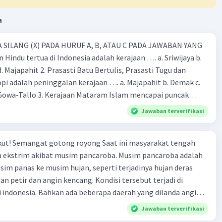
a
·
0.0
(
0
)
Balas
ating
 SILANG (X) PADA HURUF A, B, ATAU C PADA JAWABAN YANG
 Hindu tertua di Indonesia adalah kerajaan …. a. Sriwijaya b.
 d. Majapahit 2. Prasasti Batu Bertulis, Prasasti Tugu dan
pi adalah peninggalan kerajaan …. a. Majapahit b. Demak c.
Gowa-Tallo 3. Kerajaan Mataram Islam mencapai puncak
a pemerintahan …. a. Hayam Wuruk b. Sultan Agung c. Sultan
Jawaban terverifikasi
. Sultan Hasanudin 4. Kerajaan Islam pertama di Indonesia
b. Demak c. Gowa-Tallo d. Samudra Pasai 5. Berikut adalah
rakat tengah
aan Islam, kecuali … a. Masjid Demak b. Menara Kudus c. Candi
 ekstrim akibat musim pancaroba. Musim pancaroba adalah
ok Pesantren 6. Kerajaan Majapahit dikenal dengan kerajaan
usim panas ke musim hujan, seperti terjadinya hujan deras
 a. Permaisuri yang cantik-cantik b. Angkatan darat yang
an petir dan angin kencang. Kondisi tersebut terjadi di
a yang bijak d. Kekuatan maritim yang besar 7. Berikut ini yang
i indonesia. Bahkan ada beberapa daerah yang dilanda angin
nampakan alam adalah …. a. Sungai b. Pelabuhan c. Danau d.
ersyukur kejadian tersebut tidak menyebabkan jatuhnya
 yang menjorok ke laut dinamakan …. a. Lembah b. Teluk c.
Jawaban terverifikasi
pun kerugian materi yang diderita cukup besar. Tindakan
. Wilayah Indonesia dibagi menjadi …. waktu. a. 3 bagian b. 4