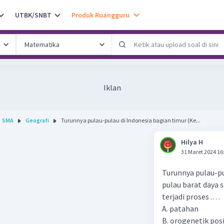
UTBK/SNBT
Produk Ruangguru
Iklan
SMA
Geografi
Turunnya pulau-pulau di Indonesia bagian timur (Ke...
Hilya H
31 Maret 2024 16
Turunnya pulau-pu
pulau barat daya 
terjadi proses .…
A. patahan
B. orogenetik posi