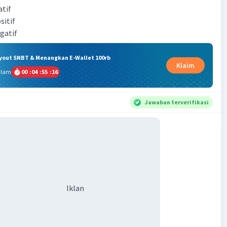
atif
sitif
gatif
ryout SNBT & Menangkan E-Wallet 100rb
Klaim
alam
00
:
04
:
55
:
15
Jawaban terverifikasi
Iklan