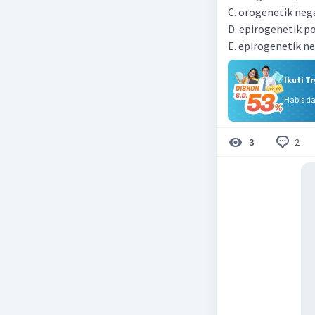
C. orogenetik neg
D. epirogenetik po
E. epirogenetik ne
Ikuti T
Habis d
2
3