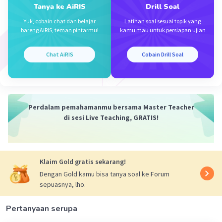
Tanya ke AiRIS
Drill Soal
Jadi, tidak ada pilihan jawaban yang tepat.
Yuk, cobain chat dan belajar
Latihan soal sesuai topik yang
bareng AiRIS, teman pintarmu!
kamu mau untuk persiapan ujian
·
0.0
(
0
)
Balas
Beri Rating
Chat AiRIS
Cobain Drill Soal
Perdalam pemahamanmu bersama Master Teacher
Iklan
di sesi Live Teaching, GRATIS!
Klaim Gold gratis sekarang!
Dengan Gold kamu bisa tanya soal ke Forum
sepuasnya, lho.
Pertanyaan serupa