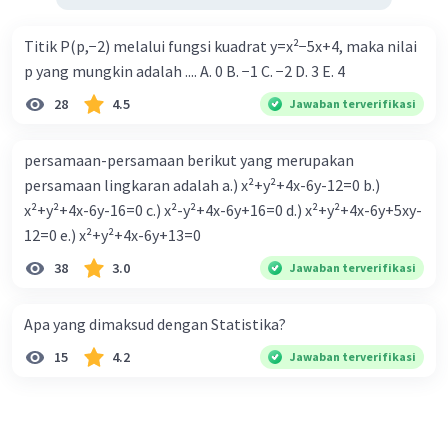
Titik P(p,−2) melalui fungsi kuadrat y=x²−5x+4, maka nilai
p yang mungkin adalah .... A. 0 B. −1 C. −2 D. 3 E. 4
28
4.5
Jawaban terverifikasi
persamaan-persamaan berikut yang merupakan
persamaan lingkaran adalah a.) x²+y²+4x-6y-12=0 b.)
x²+y²+4x-6y-16=0 c.) x²-y²+4x-6y+16=0 d.) x²+y²+4x-6y+5xy-
12=0 e.) x²+y²+4x-6y+13=0
38
3.0
Jawaban terverifikasi
Apa yang dimaksud dengan Statistika?
15
4.2
Jawaban terverifikasi