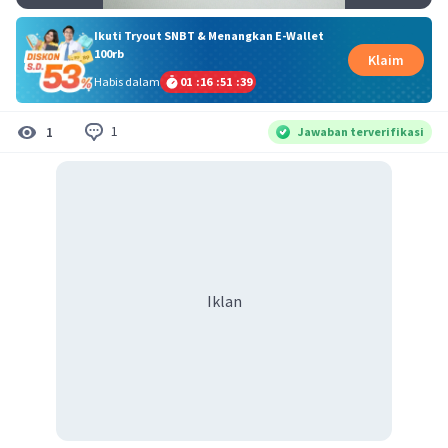
Ikuti Tryout SNBT & Menangkan E-Wallet
100rb
Klaim
Habis dalam
01
:
16
:
51
:
39
1
1
Jawaban terverifikasi
Iklan