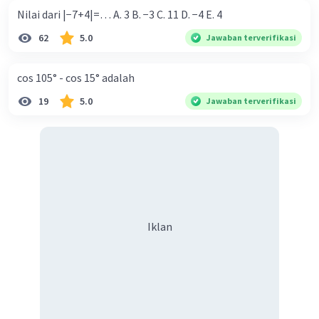
Nilai dari |−7+4|=… A. 3 B. −3 C. 11 D. −4 E. 4
62
5.0
Jawaban terverifikasi
cos 105° - cos 15° adalah
19
5.0
Jawaban terverifikasi
Iklan