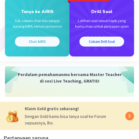
29 November 2023 08:25
Tanya ke AiRIS
Drill Soal
F(x)=(x²-3)(x³+2)
Yuk, cobain chat dan belajar
Latihan soal sesuai topik yang
F(x)=x⁵-3x³+2x²-6
bareng AiRIS, teman pintarmu!
kamu mau untuk persiapan ujian
Iklan
F'(x)=5x⁴-9x²+4x
Chat AiRIS
Cobain Drill Soal
·
0.0
(
0
)
Balas
Beri Rating
Perdalam pemahamanmu bersama Master Teacher
di sesi Live Teaching, GRATIS!
Klaim Gold gratis sekarang!
Dengan Gold kamu bisa tanya soal ke Forum
sepuasnya, lho.
Pertanyaan serupa