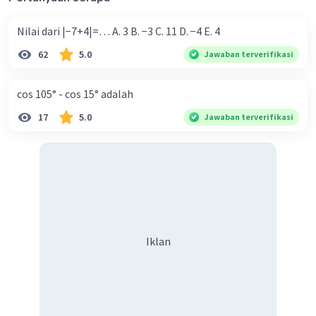
Nilai dari |−7+4|=… A. 3 B. −3 C. 11 D. −4 E. 4
62
5.0
Jawaban terverifikasi
cos 105° - cos 15° adalah
17
5.0
Jawaban terverifikasi
Iklan