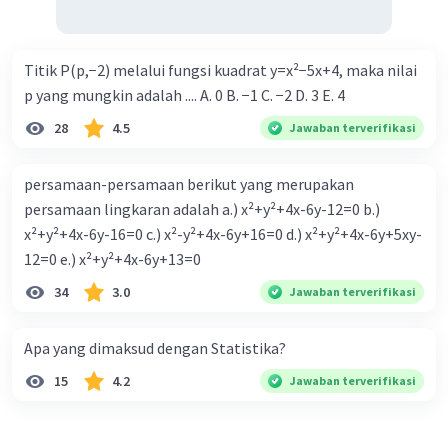
Titik P(p,−2) melalui fungsi kuadrat y=x²−5x+4, maka nilai
p yang mungkin adalah .... A. 0 B. −1 C. −2 D. 3 E. 4
28
4.5
Jawaban terverifikasi
persamaan-persamaan berikut yang merupakan
persamaan lingkaran adalah a.) x²+y²+4x-6y-12=0 b.)
x²+y²+4x-6y-16=0 c.) x²-y²+4x-6y+16=0 d.) x²+y²+4x-6y+5xy-
12=0 e.) x²+y²+4x-6y+13=0
34
3.0
Jawaban terverifikasi
Apa yang dimaksud dengan Statistika?
15
4.2
Jawaban terverifikasi