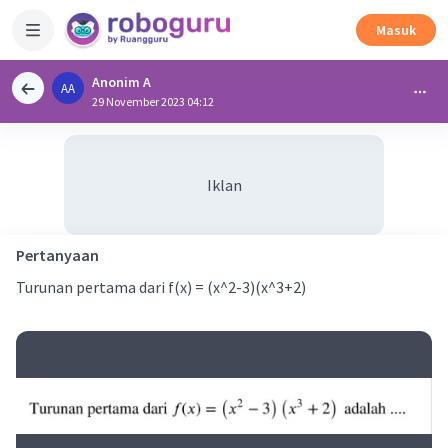
Masuk
Anonim A
AA
29 November 2023 04:12
Iklan
Pertanyaan
Turunan pertama dari f(x) = (x^2-3)(x^3+2)