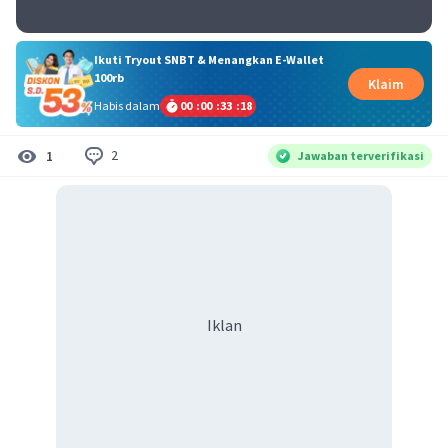
Ikuti Tryout SNBT & Menangkan E-Wallet
100rb
Klaim
Habis dalam
00
:
00
:
33
:
18
2
1
Jawaban terverifikasi
Iklan