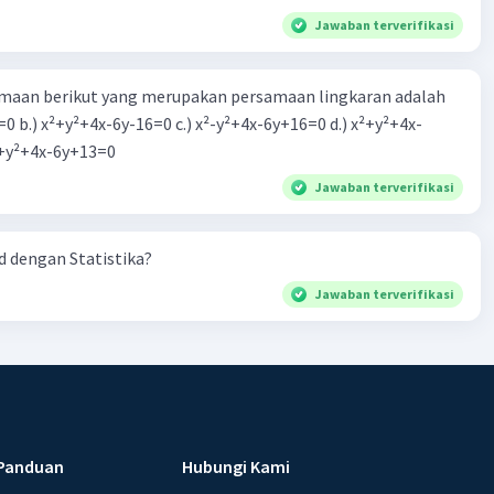
Jawaban terverifikasi
aan berikut yang merupakan persamaan lingkaran adalah
=0 b.) x²+y²+4x-6y-16=0 c.) x²-y²+4x-6y+16=0 d.) x²+y²+4x-
2=0 e.) x²+y²+4x-6y+13=0
Jawaban terverifikasi
 dengan Statistika?
Jawaban terverifikasi
Panduan
Hubungi Kami