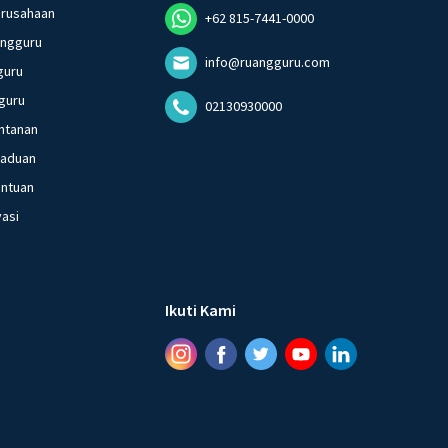
erusahaan
+62 815-7441-0000
angguru
info@ruangguru.com
guru
guru
02130930000
ntanan
gaduan
entuan
vasi
Ikuti Kami