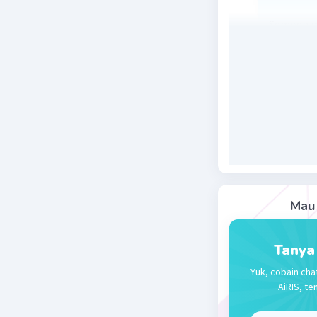
Semoga m
Beri R
Mau 
Tjendana 
04 Oktober 2
Tanya
Jawaban 
Yuk, cobain cha
AiRIS, te
Jawaba