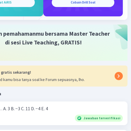
at AiRIS
Cobain Drill Soal
asan
runan 2 buah fungsi
m pemahamanmu bersama Master Teacher
 + uv'
di sesi Live Teaching, GRATIS!
(3 - 2x)
os⁴ (3 - 2x). -sin (3 - 2x). -2
(3 - 2x). sin (3 - 2x)
 gratis sekarang!
·
5.0
(
1
)
Balas
ating
d kamu bisa tanya soal ke Forum sepuasnya, lho.
a
Nilai dari |−7+4|=… A. 3 B. −3 C. 11 D. −4 E. 4
Jawaban terverifikasi