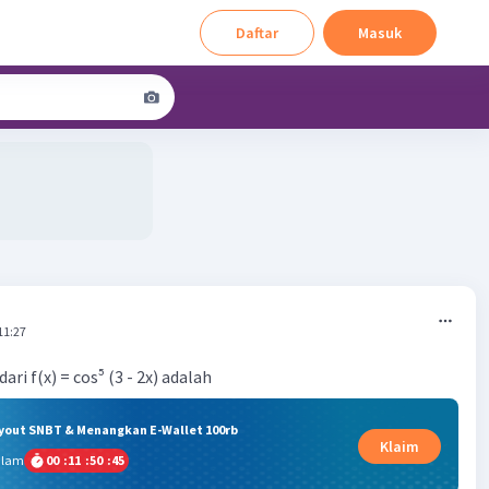
Daftar
Masuk
11:27
ri f(x) = cos⁵ (3 - 2x) adalah
ryout SNBT & Menangkan E-Wallet 100rb
Klaim
alam
00
:
11
:
50
:
45