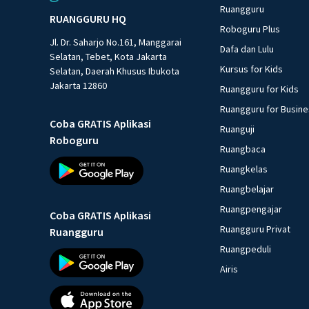
Ruangguru
RUANGGURU HQ
Roboguru Plus
Jl. Dr. Saharjo No.161, Manggarai
Dafa dan Lulu
Selatan, Tebet, Kota Jakarta
Kursus for Kids
Selatan, Daerah Khusus Ibukota
Jakarta 12860
Ruangguru for Kids
Ruangguru for Busin
Coba GRATIS Aplikasi
Ruanguji
Roboguru
Ruangbaca
Ruangkelas
Ruangbelajar
Ruangpengajar
Coba GRATIS Aplikasi
Ruangguru Privat
Ruangguru
Ruangpeduli
Airis