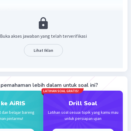
embantu ya...
Buka akses jawaban yang telah terverifikasi
Lihat Iklan
·
5.0
(
2
)
Balas
ating
pemahaman lebih dalam untuk soal ini?
LATIHAN SOAL GRATIS!
T
Community
Level 100
023 12:23
 ke AiRIS
Drill Soal
terverifikasi
t dan belajar bareng
Latihan soal sesuai topik yang kamu mau
man pintarmu!
untuk persiapan ujian
n
10 cos⁴ (3 - 2x). sin (3 - 2x)
Iklan