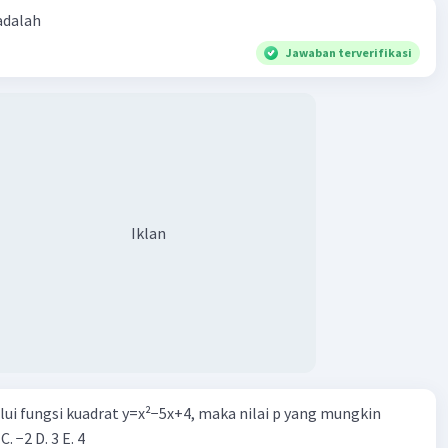
 adalah
Jawaban terverifikasi
Iklan
alui fungsi kuadrat y=x²−5x+4, maka nilai p yang mungkin
 C. −2 D. 3 E. 4