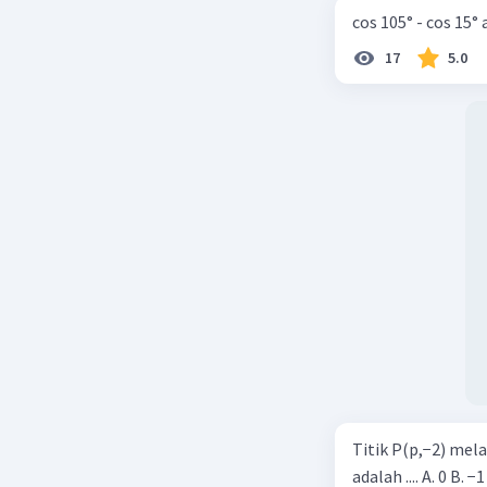
cos 105° - cos 15°
17
5.0
Titik P(p,−2) mel
adalah .... A. 0 B. −1