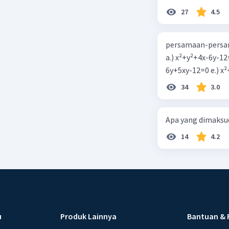
27
4.5
persamaan-persam
a.) x²+y²+4x-6y-12
6y+5xy-1
34
3.0
Apa yang dimaksud
14
4.2
u
Produk Lainnya
Bantuan & 