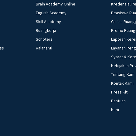
Brain Academy Online
Kredensial P
English Academy
Beasiswa Ru
Skill Academy
Cicilan Ruang
Ruangkerja
Promo Ruang
Schoters
Laporan Kere
ess
Kalananti
Layanan Pen
Syarat & Ket
Kebijakan Pri
Tentang Kami
Kontak Kami
Press Kit
Bantuan
Karir