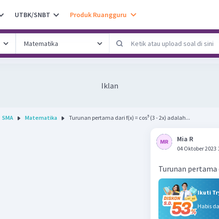
UTBK/SNBT
Produk Ruangguru
Iklan
SMA
Matematika
Turunan pertama dari f(x) = cos⁵ (3 - 2x) adalah...
Mia R
04 Oktober 2023 
Turunan pertama da
Ikuti T
Habis d