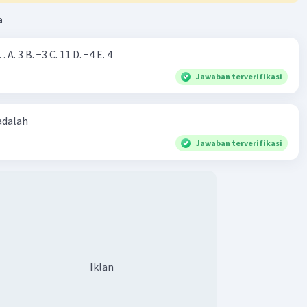
a
·
5.0
(
1
)
Balas
ating
Nilai dari |−7+4|=… A. 3 B. −3 C. 11 D. −4 E. 4
Jawaban terverifikasi
 adalah
Jawaban terverifikasi
Iklan