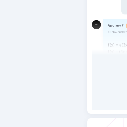
Andrew F
18 November 
f(x) = √(3x
f(x) = (3x
f'(x) = ½ 
kurung)
f'(x) = 3/
f'(x) = 3/
f'(x) = 3/(
Jadi, turu
Semoga 