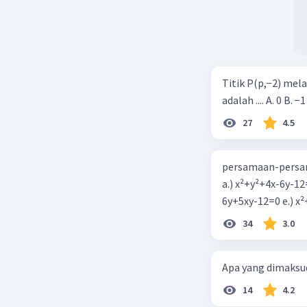
Titik P(p,−2) mel
adalah .... A. 0 B. −1
27
4.5
persamaan-persam
a.) x²+y²+4x-6y-12
6y+5xy-1
34
3.0
Apa yang dimaksud
14
4.2