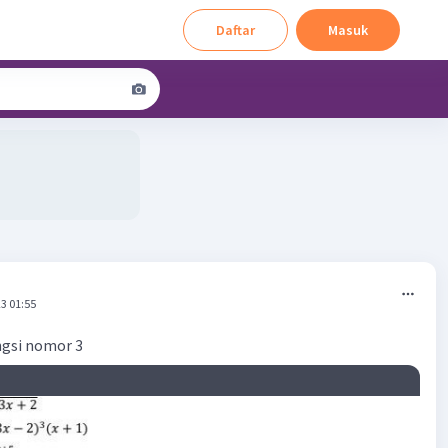
Daftar
Masuk
3 01:55
ngsi nomor 3