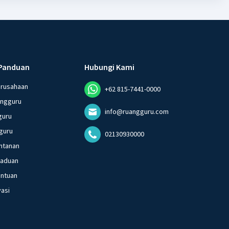
Panduan
Hubungi Kami
erusahaan
+62 815-7441-0000
angguru
info@ruangguru.com
guru
guru
02130930000
ntanan
gaduan
entuan
vasi