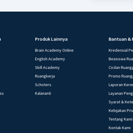
u
Produk Lainnya
Bantuan & 
Brain Academy Online
Kredensial P
English Academy
Beasiswa Ru
Skill Academy
Cicilan Ruang
Ruangkerja
Promo Ruang
Schoters
Laporan Kere
ess
Kalananti
Layanan Pen
Syarat & Ket
Kebijakan Pri
Tentang Kami
Kontak Kami