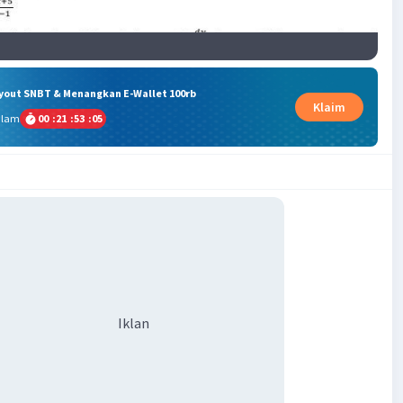
ryout SNBT & Menangkan E-Wallet 100rb
Klaim
alam
00
:
21
:
53
:
04
Iklan