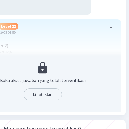
Level 22
2023 01:59
 + 2)
 + 2)^½
× (3x + 2)^(½ - 1) × (3) {3 merupakan turunan yang di dalam
2 × (3x + 2)^(-½)
(2(3x + 2)^½)
Buka akses jawaban yang telah terverifikasi
2√(3x + 2)).
Lihat Iklan
nannya adalah f'(x) = 3/(2√(3x + 2)).
membantu.
Mau jawaban yang terverifikasi?