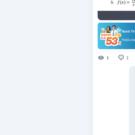
Ikuti T
Habis d
2
1