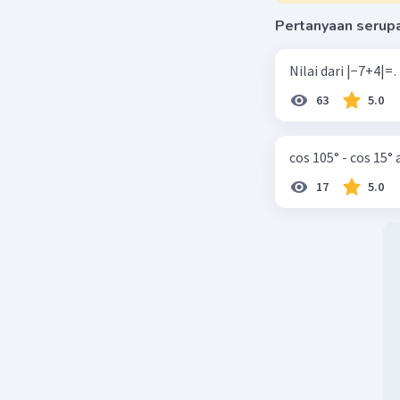
Pertanyaan serup
Beri R
63
5.0
cos 105° - cos 15°
17
5.0