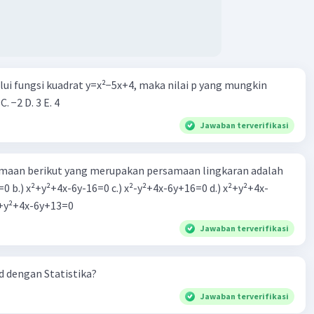
alui fungsi kuadrat y=x²−5x+4, maka nilai p yang mungkin
 C. −2 D. 3 E. 4
Jawaban terverifikasi
aan berikut yang merupakan persamaan lingkaran adalah
=0 b.) x²+y²+4x-6y-16=0 c.) x²-y²+4x-6y+16=0 d.) x²+y²+4x-
2=0 e.) x²+y²+4x-6y+13=0
Jawaban terverifikasi
 dengan Statistika?
Jawaban terverifikasi