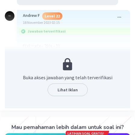
Andrew F
Level 22
18 November 2023 02:15
Jawaban terverifikasi
f(x) = x(x - 2)(x - 1)
f(x) = x(x² - 3x + 2)
f(x) = x³ - 3x² + 2x
f'(x) = 3x² - 6x + 2
f(a) = 3a² - 6x + 2 = -1
Buka akses jawaban yang telah terverifikasi
3a² - 6a + 2 + 1 = 0
3a² - 6a + 3 = 0
Lihat Iklan
------------------------ × ⅓
a² - 2a + 1 = 0
(a - 1)(a - 1) = 0
a = 1
Mau pemahaman lebih dalam untuk soal ini?
Maka, nilai dari x = a pada turunan kedua fungsi
LATIHAN SOAL GRATIS!