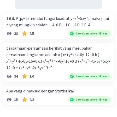
Titik P(p,−2) melalui fungsi kuadrat y=x²−5x+4, maka nilai
p yang mungkin adalah .... A. 0 B. −1 C. −2 D. 3 E. 4
28
4.5
Jawaban terverifikasi
persamaan-persamaan berikut yang merupakan
persamaan lingkaran adalah a.) x²+y²+4x-6y-12=0 b.)
x²+y²+4x-6y-16=0 c.) x²-y²+4x-6y+16=0 d.) x²+y²+4x-6y+5xy-
12=0 e.) x²+y²+4x-6y+13=0
34
3.0
Jawaban terverifikasi
Apa yang dimaksud dengan Statistika?
15
4.2
Jawaban terverifikasi