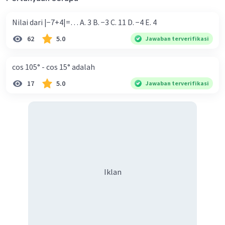
Nilai dari |−7+4|=… A. 3 B. −3 C. 11 D. −4 E. 4
62
5.0
Jawaban terverifikasi
cos 105° - cos 15° adalah
17
5.0
Jawaban terverifikasi
Iklan