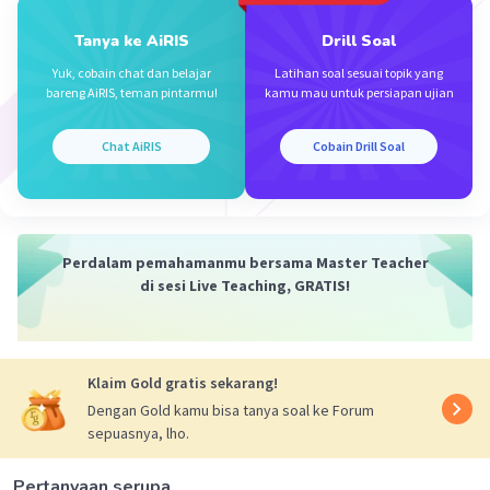
tersebut :
Tanya ke AiRIS
Drill Soal
f'(x) = 3x² - 6x + 2
f''(x) = 6x - 6
Yuk, cobain chat dan belajar
Latihan soal sesuai topik yang
bareng AiRIS, teman pintarmu!
kamu mau untuk persiapan ujian
f"(1) = 6(1) - 6
f"(1) = 0.
Chat AiRIS
Cobain Drill Soal
Semoga membantu.
·
0.0
(
0
)
Balas
Beri Rating
Perdalam pemahamanmu bersama Master Teacher
di sesi Live Teaching, GRATIS!
Klaim Gold gratis sekarang!
Dengan Gold kamu bisa tanya soal ke Forum
sepuasnya, lho.
Iklan
Pertanyaan serupa