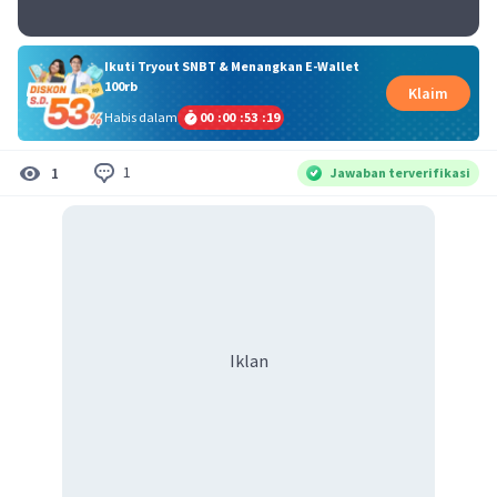
Ikuti Tryout SNBT & Menangkan E-Wallet
100rb
Klaim
Habis dalam
00
:
00
:
53
:
18
1
1
Jawaban terverifikasi
Iklan