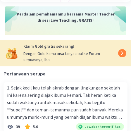
Teman, Jauhi dan Cegah!".
Perdalam pemahamanmu bersama Master Teacher
4. Untuk situasi peningkatan kasus demam berdarah di
di sesi Live Teaching, GRATIS!
desa Hastina yang disebabkan oleh kurangnya
kebersihan lingkungan, slogan yang bisa dibuat adalah
"Kebersihan adalah Sebagian dari Iman, Jaga
Lingkungan Kita!". Poster yang bisa dibuat adalah
Klaim Gold gratis sekarang!
gambar lingkungan yang kotor dengan sampah
Dengan Gold kamu bisa tanya soal ke Forum
berserakan dan teks "Kebersihan adalah Sebagian dari
sepuasnya, lho.
Iman, Jaga Lingkungan Kita!".
Pertanyaan serupa
·
0.0
(
0
)
Balas
Beri Rating
1. Sejak kecil kau telah akrab dengan lingkungan sekolah
ini karena sering diajak ibumu kemari. Tak heran ketika
sudah waktunya untuk masuk sekolah, kau begitu
**supel** dan teman-temanmu pun sudah banyak. Mereka
umumnya murid-murid yang pernah diajar ibumu waktu
Iklan
kelas satu. Sedangkan aku? Aku waktu itu baru saja pindah
39
5.0
Jawaban terverifikasi