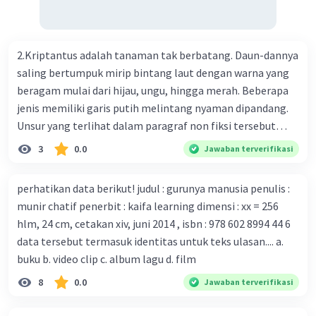
genetik virus. 4) Ilmuwan dari Australia, Kanada, hingga
Prancis ikut menciptakan berbagai jenis inokulasi
bersama sejumlah perusahaan biotek dan vaksin.
2.Kriptantus adalah tanaman tak berbatang. Daun-dannya
Beberapa waktu lalu, Kepala Laboratorium Identifikasi
saling bertumpuk mirip bintang laut dengan warna yang
Virus dari Institut Peter Doherty untuk Infeksi dan
beragam mulai dari hijau, ungu, hingga merah. Beberapa
kekebalan, Melbourne, Julian Druce, menyatakan mereka
jenis memiliki garis putih melintang nyaman dipandang.
mengembangkan virus Corona versi laboratorium dari
Unsur yang terlihat dalam paragraf non fiksi tersebut
tubuh pasien yang terinfeksi untuk uji coba. Tanggapan
adalah... A. cara menyajikan isi buku B. bahasa yang
3
0.0
Jawaban terverifikasi
yang sesuai dengan berita tersebut adalah ... A.
digunakan C. tokoh dan penokohan D. penyajian alur cerita
Pemerintah Australia telah tanggap menghadapi
perhatikan data berikut! judul : gurunya manusia penulis :
serangan virus Corona dengan menemukan vaksin virus
munir chatif penerbit : kaifa learning dimensi : xx = 256
tersebut. B. Para ilmuan perlu segera mempelajari virus
hlm, 24 cm, cetakan xiv, juni 2014 , isbn : 978 602 8994 44 6
corona yang menjadi masalah besar bagi kesehatan dunia
data tersebut termasuk identitas untuk teks ulasan.... a.
karena persebarannya sangat cepat. C. Masyarakat perlu
buku b. video clip c. album lagu d. film
mawas diri dan menjaga kesehatan dalam menghadapi
serangan virus corona yang mulai menyebar di Indonesia,
8
0.0
Jawaban terverifikasi
D. Virus corona menjadi masalah besar bagi kesehatan
manusia.