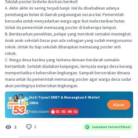
Tulislah poster brdsrkn ilustrasi berikut!
A. Akhir akhir ini sering terjadi banjir. Hal itu disebabkan adanya
penebangan hutan di daerah pegunungan secara liar. Pemerintah
berusaha untuk menyadarkan warga agar ikut melestarikan hutan.
Untuk itu pemerintah memasang poster di beberapa tempat.
B. Berdasarkan penelitian, pelajar yang merokok semakin meningkat.
Anak anak sekolah Dasar pun ada sebagian yang sudah mengonsumsi
rokok. Untuk itu tiap sekolah diharapkan memasang poster anti
rokok.
C. Warga desa hastina yang terkena demam berdarah semakin
bertambah. Setelah diadakan kunjungan, ternyata warga desa kurang
memperhatika n kebersihan lingkungan. Sampah berserakan dimana
mana untuk itu pemerintah memasang poster agar warga desa sadar
akan pentingnya kebersihan lingkungan.
Ikuti Tryout SNBT & Menangkan E-Wallet
100rb
Klaim
Habis dalam
02
:
02
:
06
:
51
1
2
Jawaban terverifikasi