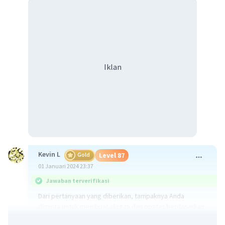
Iklan
Kevin L
Gold
Level 87
01 Januari 2024 23:37
Jawaban terverifikasi
Dari pertanyaan yang diberikan, tampaknya Anda
diminta untuk membuat slogan dan poster berdasarkan
beberapa situasi yang diilustrasikan. Mari kita bahas