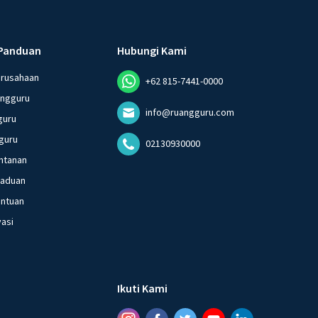
Panduan
Hubungi Kami
erusahaan
+62 815-7441-0000
angguru
info@ruangguru.com
guru
guru
02130930000
ntanan
gaduan
entuan
vasi
Ikuti Kami