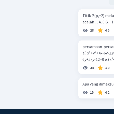
Titik P(p,−2) mel
adalah .... A. 0 B. −1
28
4.5
persamaan-persam
a.) x²+y²+4x-6y-12
6y+5xy-1
34
3.0
Apa yang dimaksud
15
4.2