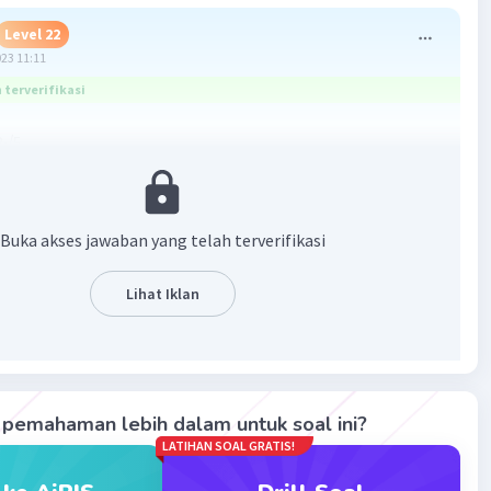
Level 22
023 11:11
terverifikasi
2√5
2√5 × √5/√5
√5)/(2√5)(√5)
)/(2 × 5)
Buka akses jawaban yang telah terverifikasi
)/10.
Lihat Iklan
membantu.
·
0.0
(
0
)
Balas
ating
pemahaman lebih dalam untuk soal ini?
LATIHAN SOAL GRATIS!