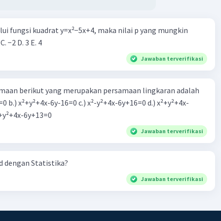
alui fungsi kuadrat y=x²−5x+4, maka nilai p yang mungkin
 C. −2 D. 3 E. 4
Jawaban terverifikasi
aan berikut yang merupakan persamaan lingkaran adalah
=0 b.) x²+y²+4x-6y-16=0 c.) x²-y²+4x-6y+16=0 d.) x²+y²+4x-
2=0 e.) x²+y²+4x-6y+13=0
Jawaban terverifikasi
 dengan Statistika?
Jawaban terverifikasi