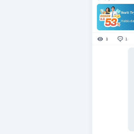
Ikuti T
Habis d
1
1