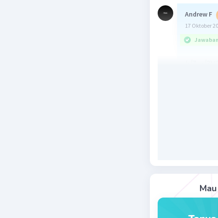
Andrew F
17 Oktober 2
Jawaban 
(√7 - √3)/
(√7 - √3)/
(√7 - √3)(
(√35 - √15
(√35 - √15
Semoga 
Beri R
Mau 