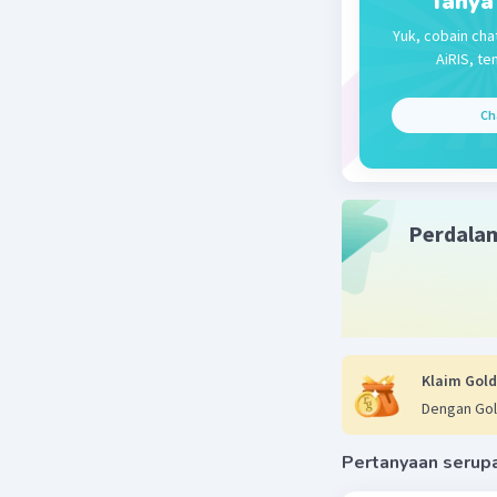
Tanya
Yuk, cobain cha
AiRIS, te
Ch
Perdala
Klaim Gold
Dengan Gol
Pertanyaan serup