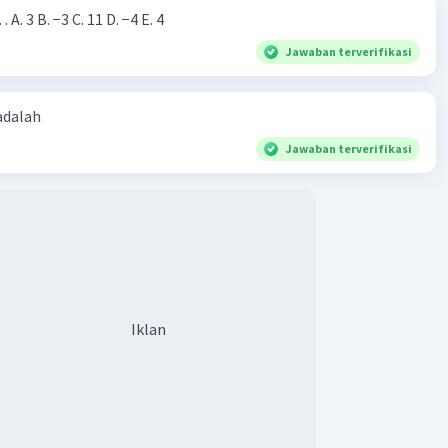
Nilai dari |−7+4|=… A. 3 B. −3 C. 11 D. −4 E. 4
Jawaban terverifikasi
 adalah
Jawaban terverifikasi
Iklan