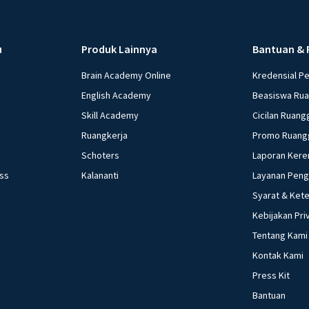
u
Produk Lainnya
Bantuan & 
Brain Academy Online
Kredensial P
English Academy
Beasiswa Ru
Skill Academy
Cicilan Ruang
Ruangkerja
Promo Ruang
Schoters
Laporan Kere
ess
Kalananti
Layanan Pen
Syarat & Ket
Kebijakan Pri
Tentang Kami
Kontak Kami
Press Kit
Bantuan