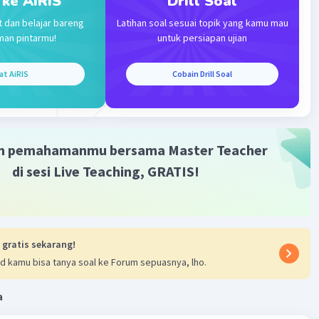
 ke AiRIS
Drill Soal
t dan belajar bareng
Latihan soal sesuai topik yang kamu mau
Iklan
man pintarmu!
untuk persiapan ujian
at AiRIS
Cobain Drill Soal
m pemahamanmu bersama Master Teacher
di sesi Live Teaching, GRATIS!
 gratis sekarang!
d kamu bisa tanya soal ke Forum sepuasnya, lho.
a