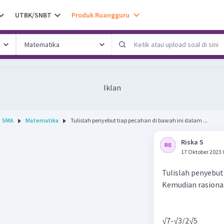
UTBK/SNBT
Produk Ruangguru
Iklan
SMA
Matematika
Tulislah penyebut tiap pecahan di bawah ini dalam ...
Riska S
17 Oktober 2023 
Tulislah penyebut
Kemudian rasional
√7-√3/2√5