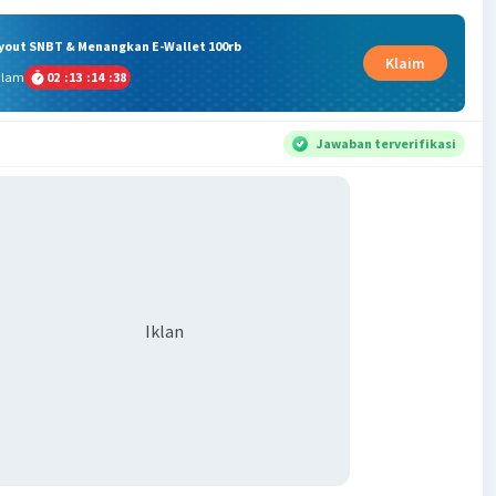
ryout SNBT & Menangkan E-Wallet 100rb
Klaim
alam
02
:
13
:
14
:
38
Jawaban terverifikasi
Iklan