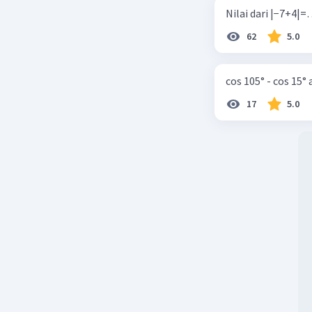
62
5.0
cos 105° - cos 15°
17
5.0