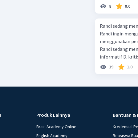
8
0.0
Randi sedang meng
Randi ingin mengu
menggunakan pendekatan sosiol
Randi sedang membuat t
informatif D. kriti
19
1.0
u
Produk Lainnya
Bantuan & 
Brain Academy Online
Kredensial P
English Academy
Beasiswa Ru