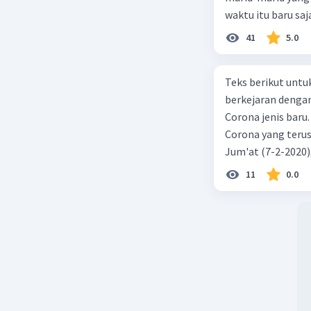
waktu itu baru saj
41
5.0
Teks berikut untu
berkejaran denga
Corona jenis baru.
Corona yang terus
Jum'at (7-2-2020
akibat virus Coro
11
0.0
yang terinfeksi me
tempat vi kesehata
telah menyebar ke
kecepatan penuh 
penyakit pernapas
berupaya menemuk
mereka menciptaka
hingga Prancis ik