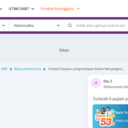
UTBK/SNBT
Produk Ruangguru
Iklan
SMP
Bahasa Indonesia
Tulislah 5 pujian yang terdapat dalam teks pergaul...
Illa Z
09 November 202
Tulislah 5 pujian
Ikuti T
Habis d