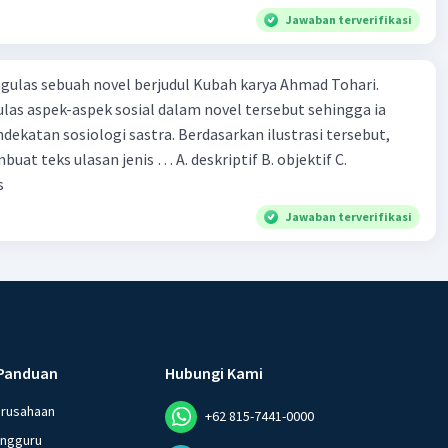
Jawaban terverifikasi
ulas sebuah novel berjudul Kubah karya Ahmad Tohari.
las aspek-aspek sosial dalam novel tersebut sehingga ia
ogi sastra. Berdasarkan ilustrasi tersebut,
eks ulasan jenis … A. deskriptif B. objektif C.
s
Jawaban terverifikasi
Panduan
Hubungi Kami
erusahaan
+62 815-7441-0000
angguru