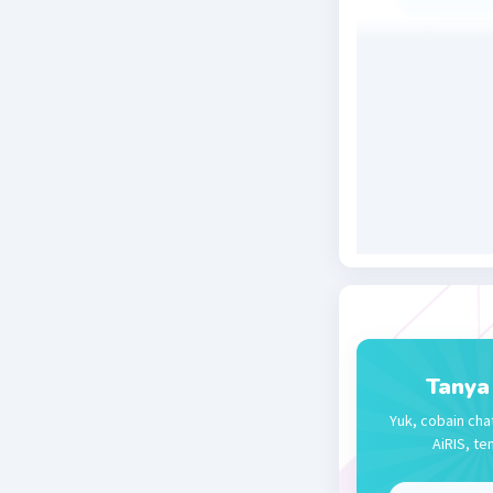
Beri R
Tanya
Yuk, cobain cha
AiRIS, te