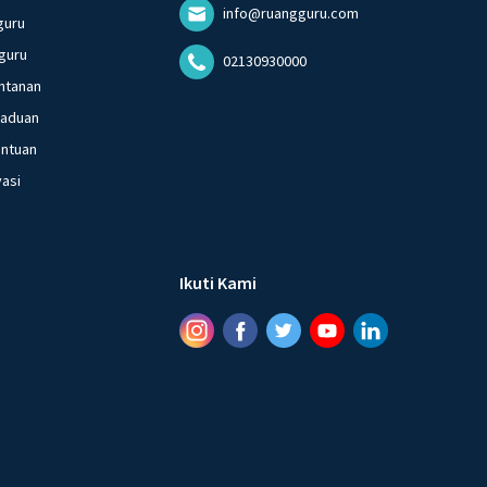
info@ruangguru.com
guru
guru
02130930000
ntanan
gaduan
entuan
vasi
Ikuti Kami