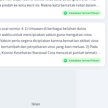
a pindah ke kota kecil ini. Makna kata bercetak tebal dalam
kutipan cerpen tersebut adalah .... A. ramah C. santun B. sopan D. baik
Jawaban terverifikasi
k soai nomor 4. 1) Ilmuwan di berbagai belahan dunia
n waktu untuk menciptakan vaksin guna mengatasi virus
 Vaksin perlu segera diciptakan karena kematian akibat virus
 bertambah dan penyebaran virus yang kian meluas. 2) Pada
), Komisi Kesehatan Nasional Cina mencatat jumlah kematian
na baru telah mencapai 636 kasus, sedangkan jumlah warga
Jawaban terverifikasi
njadi 31.161 kasus. Kasus terbanyak terjadi di Hubei, Cina,
n du niairus pertama muncul. Selain di Cina, virus itu kini
 lebih dari 25 negara. 3) Para ilmuwan bekerja dalam
untuk menemukan vaksin bagi virus Corona baru atau
an akut 2019-nCOV. Sebagai pusat epidemic, ilmuwan Cina
an vaksin bagi virus itu. Perkembangan terbaru adalah
n peta genetik virus. 4) Ilmuwan dari Australia, Kanada,
Iklan
ut menciptakan berbagai jenis inokulasi bersama sejumlah