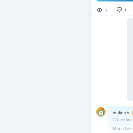
1
2
Andinn A
12 November 
Mana teks