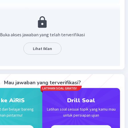
·
0.0
(
0
)
Balas
ating
Buka akses jawaban yang telah terverifikasi
Lihat Iklan
Iklan
Mau jawaban yang terverifikasi?
LATIHAN SOAL GRATIS!
 ke AiRIS
Drill Soal
t dan belajar bareng
Latihan soal sesuai topik yang kamu mau
man pintarmu!
untuk persiapan ujian