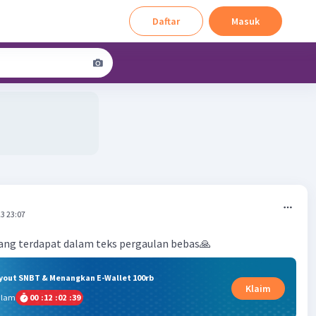
Daftar
Masuk
3 23:07
 yang terdapat dalam teks pergaulan bebas🙏
ryout SNBT & Menangkan E-Wallet 100rb
Klaim
alam
00
:
12
:
02
:
39