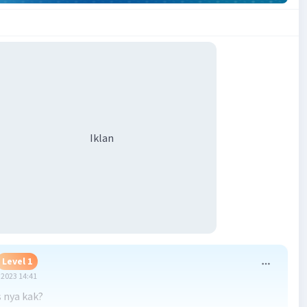
Iklan
Level 1
2023 14:41
 nya kak?