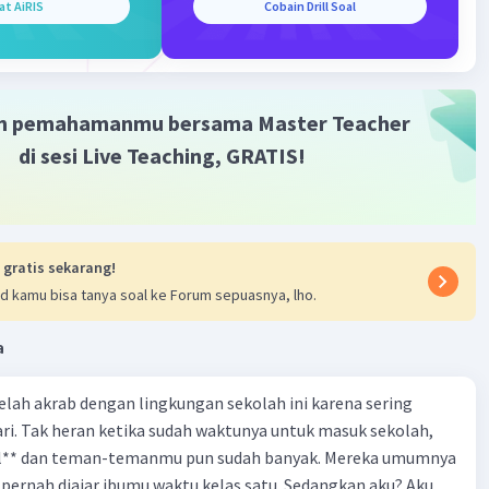
at AiRIS
Cobain Drill Soal
m pemahamanmu bersama Master Teacher
di sesi Live Teaching, GRATIS!
 gratis sekarang!
d kamu bisa tanya soal ke Forum sepuasnya, lho.
a
 telah akrab dengan lingkungan sekolah ini karena sering
ri. Tak heran ketika sudah waktunya untuk masuk sekolah,
el** dan teman-temanmu pun sudah banyak. Mereka umumnya
pernah diajar ibumu waktu kelas satu. Sedangkan aku? Aku