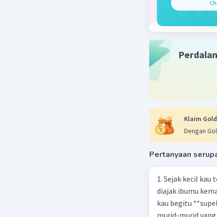
Ch
Perdala
Klaim Gold
Dengan Gol
Pertanyaan serup
1. Sejak kecil kau
diajak ibumu kema
kau begitu **sup
murid-murid yang 