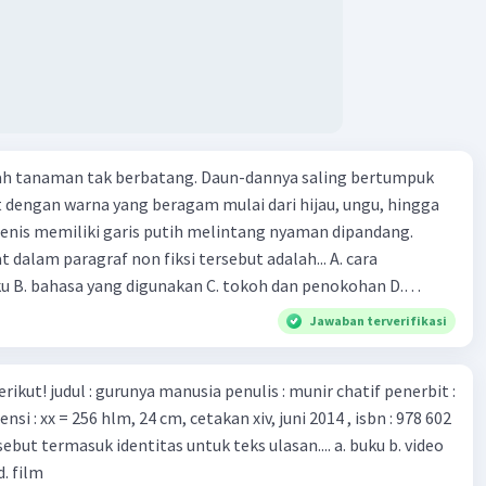
 dan vaksin. Beberapa waktu lalu, Kepala Laboratorium
 dari Institut Peter Doherty untuk Infeksi dan kekebalan,
n Druce, menyatakan mereka mengembangkan virus Corona
ri tubuh pasien yang terinfeksi untuk uji coba. Tanggapan
 berita tersebut adalah ... A. Pemerintah Australia telah
pi serangan virus Corona dengan menemukan vaksin virus
lah tanaman tak berbatang. Daun-dannya saling bertumpuk
 ilmuan perlu segera mempelajari virus corona yang menjadi
t dengan warna yang beragam mulai dari hijau, ungu, hingga
i kesehatan dunia karena persebarannya sangat cepat. C.
enis memiliki garis putih melintang nyaman dipandang.
 mawas diri dan menjaga kesehatan dalam menghadapi
dalam paragraf non fiksi tersebut adalah... A. cara
rona yang mulai menyebar di Indonesia, D. Virus corona
ku B. bahasa yang digunakan C. tokoh dan penokohan D.
besar bagi kesehatan manusia.
ita
Jawaban terverifikasi
munir chatif penerbit :
d. film