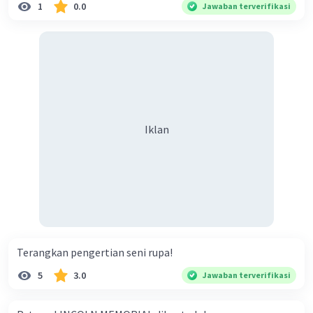
3. Bar 3: |1 2 3 4 |
1
0.0
Jawaban terverifikasi
4. Bar 4: |1 2 3 4 |
5. Bar 5: |1 2 3 4 |
Setiap angka di atas mewakili ketukan ritme
perempat dalam satu bar. Jadi, ada empat
ketukan dalam satu bar, dengan ketukan
pertama selalu diberi tanda "|" untuk
menandakan awal bar.
Iklan
·
0.0
(
0
)
Balas
Beri Rating
Terangkan pengertian seni rupa!
5
3.0
Jawaban terverifikasi