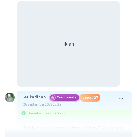
Iklan
Meikarlina S
Community
Level 27
26 September 2023 22:29
Jawaban terverifikasi
Berikut adalah contoh ritme dalam 5 bar dengan
notasi 4/4 (empat perempat):