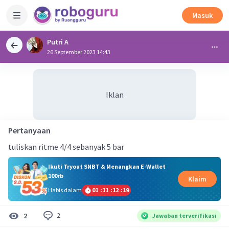
Masuk
Putri A
26 September 2023 14:43
Iklan
Pertanyaan
tuliskan ritme 4/4 sebanyak 5 bar
Ikuti Tryout SNBT & Menangkan E-Wallet
100rb
Klaim
Habis dalam
01
:
11
:
12
:
18
2
2
Jawaban terverifikasi