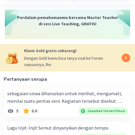
Putri A
Level 18
27 September 2023 00:14
Perdalam pemahamanmu bersama Master Teacher
terimakasih banyak kak😍😍
di sesi Live Teaching, GRATIS!
— Tampilkan 1 balasan lainnya
Klaim Gold gratis sekarang!
Sahel S
Level 60
Dengan Gold kamu bisa tanya soal ke Forum
29 September 2023 00:53
sepuasnya, lho.
Jawaban terverifikasi
Pertanyaan serupa
Dalam notasi ritme umum, ritme 4/4
Iklan
menunjukkan bahwa ada empat ketukan per bar,
sebagaian siswa diharuskan untuk melihat, mengamati,
dengan nilai ketukan perempat sebagai satuan
menilai suatu pentas seni. Kegiatan tersebut disebut….
pengukuran waktu. Jadi, berikut ini adalah
5
0.0
Jawaban terverifikasi
tulisan ritme 4/4 sebanyak 5 bar:
1. Bar 1: |1 2 3 4 |
Lagu Injit-Injit Semut dinyanyikan dengan tempo
2. Bar 2: |1 2 3 4 |