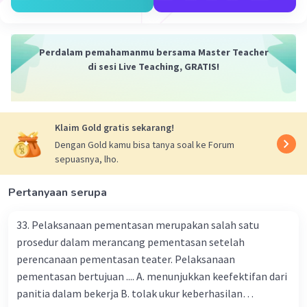
Rutamiri R
Level 1
05 Maret 2024 13:23
Contoh publikasi fisik yg dapat di lakukan untuk
Perdalam pemahamanmu bersama Master Teacher
di sesi Live Teaching, GRATIS!
mempublikasikan pergelaran tari adalah
Iklan
·
0.0
(
0
)
Balas
Beri Rating
Kresentia E
Klaim Gold gratis sekarang!
Level 1
26 Agustus 2024 06:37
Dengan Gold kamu bisa tanya soal ke Forum
sepuasnya, lho.
benar
Pertanyaan serupa
33. Pelaksanaan pementasan merupakan salah satu
prosedur dalam merancang pementasan setelah
perencanaan pementasan teater. Pelaksanaan
pementasan bertujuan .... A. menunjukkan keefektifan dari
panitia dalam bekerja B. tolak ukur keberhasilan