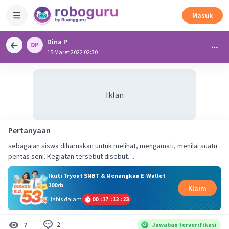
Masuk
Dina P
15 Maret 2022 02:30
Iklan
Pertanyaan
sebagaian siswa diharuskan untuk melihat, mengamati, menilai suatu
pentas seni. Kegiatan tersebut disebut….
Ikuti Tryout SNBT & Menangkan E-Wallet
100rb
Klaim
Habis dalam
00
:
17
:
12
:
22
2
7
Jawaban terverifikasi