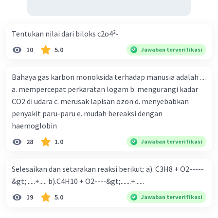
Tentukan nilai dari biloks c2o4²-
10
5.0
Jawaban terverifikasi
Bahaya gas karbon monoksida terhadap manusia adalah ....
a. mempercepat perkaratan logam b. mengurangi kadar
CO2 di udara c. merusak lapisan ozon d. menyebabkan
penyakit paru-paru e. mudah bereaksi dengan
haemoglobin
28
1.0
Jawaban terverifikasi
Selesaikan dan setarakan reaksi berikut: a). C3H8 + O2-----
&gt; .....+..... b).C4H10 + O2----&gt;.......+......
19
5.0
Jawaban terverifikasi