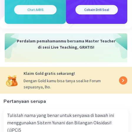
Ksp Zn(OH)₂ = s × (2s)²
Ksp Zn(OH)₂ = 4s³
Chat AiRIS
Cobain Drill Soal
Jadi, jawaban yang benar adalah
▪︎persamaan Ksp
Ksp Zn(OH)₂ = [Zn²⁺][OH⁻]²
▪︎Hubungan Ksp dengan s
Perdalam pemahamanmu bersama Master Teacher
Ksp Zn(OH)₂ = 4s³
di sesi Live Teaching, GRATIS!
·
0.0
(
0
)
Balas
Beri Rating
Klaim Gold gratis sekarang!
Dengan Gold kamu bisa tanya soal ke Forum
sepuasnya, lho.
Pertanyaan serupa
Iklan
Tulislah nama yang benar untuk senyawa di bawah ini
menggunakan Sistem Yunani dan Bilangan Oksidasi!
(j)PCI5