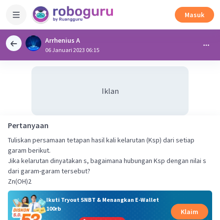
Masuk
Arrhenius A
06 Januari 2023 06:15
Iklan
Pertanyaan
Tuliskan persamaan tetapan hasil kali kelarutan (Ksp) dari setiap
garam berikut.
Jika kelarutan dinyatakan s, bagaimana hubungan Ksp dengan nilai s
dari garam-garam tersebut?
Zn(OH)2
Ikuti Tryout SNBT & Menangkan E-Wallet
100rb
Klaim