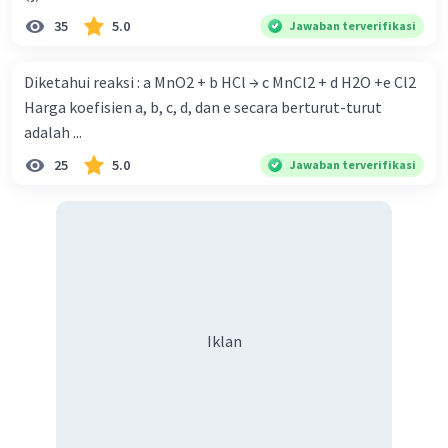
35
5.0
Jawaban terverifikasi
Diketahui reaksi : a MnO2 + b HCl → c MnCl2 + d H2O +e Cl2
Harga koefisien a, b, c, d, dan e secara berturut-turut
adalah ...
25
5.0
Jawaban terverifikasi
Iklan